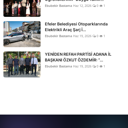
Ebubekir Bastama
Haz 12, 2026
0
1
Efeler Belediyesi Otoparklarında
Elektrikli Araç Şarj İ...
Ebubekir Bastama
Haz 19, 2026
0
1
YENİDEN REFAH PARTİSİ ADANA İL
BAŞKANI ÖZKUT ÖZDEMİR: “...
Ebubekir Bastama
Haz 19, 2026
0
1