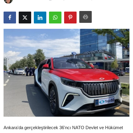
İl / İlçe Başkanlıkları
İlçeler
Kaymakamlıklar
TBMM
Siyasi Partiler
Yerel Yönetimler
Mülki İdare
Toplum ve Yaşam
Sivil Toplum Kuruluşları
Ankara'da gerçekleştirilecek 36'ncı NATO Devlet ve Hükümet