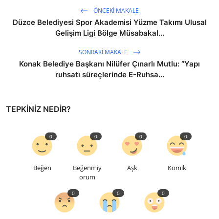
ÖNCEKI MAKALE
Düzce Belediyesi Spor Akademisi Yüzme Takımı Ulusal
Gelişim Ligi Bölge Müsabakal...
SONRAKI MAKALE
Konak Belediye Başkanı Nilüfer Çınarlı Mutlu: “Yapı
ruhsatı süreçlerinde E-Ruhsa...
TEPKINIZ NEDIR?
0
0
0
0
Beğen
Beğenmiy
Aşk
Komik
orum
0
0
0