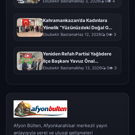
Ebubekir BastamaMay 3, 2026
0
4
Kahramankazan’da Kadınlara
Yönelik “Yüzünüzdeki Doğal G...
Ebubekir BastamaHaz 12, 2026
0
3
Yeniden Refah Partisi Yağlıdere
İlçe Başkanı Yavuz Önal...
Ebubekir BastamaMay 13, 2026
0
3
Afyon Bülten, Afyonkarahisar merkezli yayın
anlayışıyla yerel ve ulusal gelişmeleri