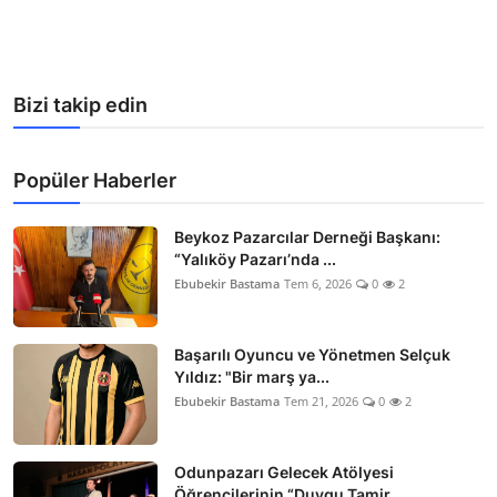
Bizi takip edin
Popüler Haberler
Beykoz Pazarcılar Derneği Başkanı:
“Yalıköy Pazarı’nda ...
Ebubekir Bastama
Tem 6, 2026
0
2
Başarılı Oyuncu ve Yönetmen Selçuk
Yıldız: "Bir marş ya...
Ebubekir Bastama
Tem 21, 2026
0
2
Odunpazarı Gelecek Atölyesi
Öğrencilerinin “Duygu Tamir...