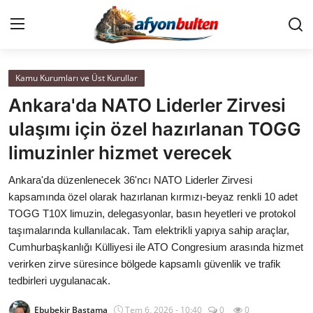
Kamu Kurumları ve Üst Kurullar
Anasayfa
Ankara'da NATO Liderler Zirvesi
Cumhurbaşkanlığı
ulaşımı için özel hazırlanan TOGG
limuzinler hizmet verecek
Genel Merkez
Ankara'da düzenlenecek 36'ncı NATO Liderler Zirvesi
Büyükşehir ve İller
kapsamında özel olarak hazırlanan kırmızı-beyaz renkli 10 adet
TOGG T10X limuzin, delegasyonlar, basın heyetleri ve protokol
Valilikler
taşımalarında kullanılacak. Tam elektrikli yapıya sahip araçlar,
Cumhurbaşkanlığı Külliyesi ile ATO Congresium arasında hizmet
Gallery
verirken zirve süresince bölgede kapsamlı güvenlik ve trafik
tedbirleri uygulanacak.
Bakanlıklar
Ebubekir Bastama
Tem 6, 2026 - 10:40
0
0