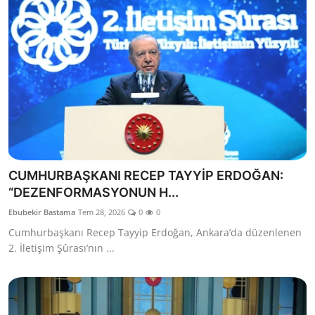
CUMHURBAŞKANI RECEP TAYYİP ERDOĞAN:
“DEZENFORMASYONUN H...
Ebubekir Bastama
Tem 28, 2026
0
0
Cumhurbaşkanı Recep Tayyip Erdoğan, Ankara’da düzenlenen
2. İletişim Şûrası’nın ...