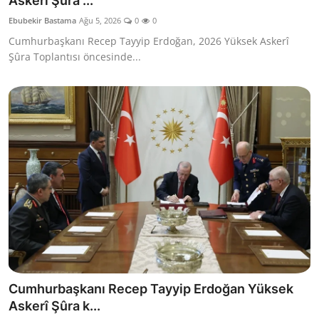
Askerî Şûra ...
İl / İlçe Başkanlıkları
Ebubekir Bastama
Ağu 5, 2026
0
0
Cumhurbaşkanı Recep Tayyip Erdoğan, 2026 Yüksek Askerî
İlçeler
Şûra Toplantısı öncesinde...
Kaymakamlıklar
TBMM
Siyasi Partiler
Yerel Yönetimler
Mülki İdare
Toplum ve Yaşam
Cumhurbaşkanı Recep Tayyip Erdoğan Yüksek
Sivil Toplum Kuruluşları
Askerî Şûra k...