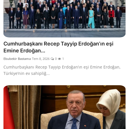
Cumhurbaşkanı Recep Tayyip Erdoğan’ın eşi
Emine Erdoğan...
Ebubekir Bastama
Tem 8, 2026
0
1
Cumhurbaşkanı Recep Tayyip Erdoğan’ın eşi Emine Erdoğan,
Türkiye’nin ev sahipliğ...