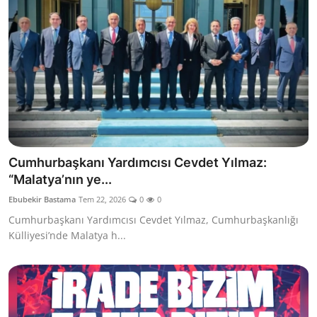
Cumhurbaşkanı Yardımcısı Cevdet Yılmaz:
“Malatya’nın ye...
Ebubekir Bastama
Tem 22, 2026
0
0
Cumhurbaşkanı Yardımcısı Cevdet Yılmaz, Cumhurbaşkanlığı
Külliyesi’nde Malatya h...