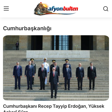
Cumhurbaşkanlığı
Anasayfa
Cumhurbaşkanlığı
Genel Merkez
Büyükşehir ve İller
Valilikler
Gallery
Bakanlıklar
Cumhurbaşkanı Recep Tayyip Erdoğan, Yüksek