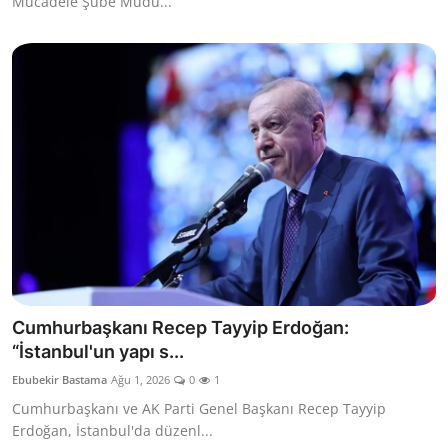
Mücadele Şube Müdü...
Cumhurbaşkanı Recep Tayyip Erdoğan:
“İstanbul'un yapı s...
Ebubekir Bastama
Ağu 1, 2026
0
1
Cumhurbaşkanı ve AK Parti Genel Başkanı Recep Tayyip
Erdoğan, İstanbul'da düzenl...