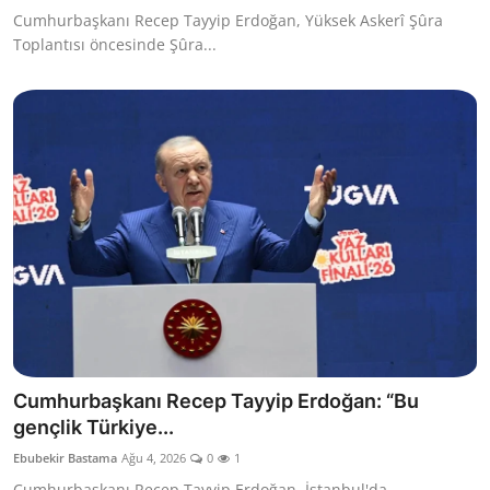
Cumhurbaşkanı Recep Tayyip Erdoğan, Yüksek Askerî Şûra
Toplantısı öncesinde Şûra...
Cumhurbaşkanı Recep Tayyip Erdoğan: “Bu
gençlik Türkiye...
Ebubekir Bastama
Ağu 4, 2026
0
1
Cumhurbaşkanı Recep Tayyip Erdoğan, İstanbul'da