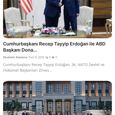
Cumhurbaşkanı Recep Tayyip Erdoğan ile ABD
Başkanı Dona...
Ebubekir Bastama
Tem 8, 2026
0
0
Cumhurbaşkanı Recep Tayyip Erdoğan, 36. NATO Devlet ve
Hükûmet Başkanları Zirves...