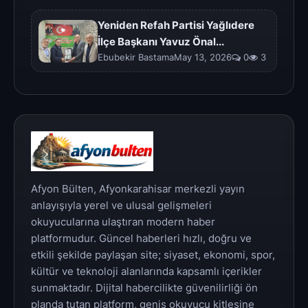
Yeniden Refah Partisi Yağlıdere
İlçe Başkanı Yavuz Önal...
Ebubekir BastamaMay 13, 2026
0
3
Afyon Bülten, Afyonkarahisar merkezli yayın
anlayışıyla yerel ve ulusal gelişmeleri
okuyucularına ulaştıran modern haber
platformudur. Güncel haberleri hızlı, doğru ve
etkili şekilde paylaşan site; siyaset, ekonomi, spor,
kültür ve teknoloji alanlarında kapsamlı içerikler
sunmaktadır. Dijital habercilikte güvenilirliği ön
planda tutan platform, geniş okuyucu kitlesine