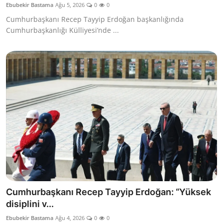
Ebubekir Bastama
Ağu 5, 2026
0
0
Kamu Kurumları ve Üst Kurullar
Cumhurbaşkanı Recep Tayyip Erdoğan başkanlığında
Cumhurbaşkanlığı Külliyesi’nde ...
Cumhurbaşkanı Recep Tayyip Erdoğan: “Yüksek
disiplini v...
Ebubekir Bastama
Ağu 4, 2026
0
0