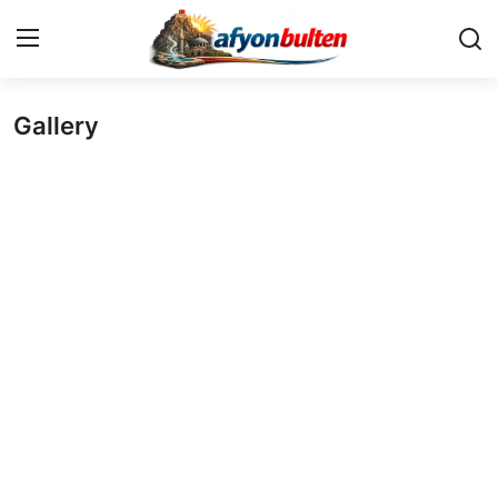
Gallery
Anasayfa
Cumhurbaşkanlığı
Genel Merkez
Büyükşehir ve İller
Valilikler
Gallery
Bakanlıklar