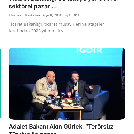
sektörel pazar ...
Ebubekir Bastama
Ağu 8, 2026
0
0
Ticaret Bakanlığı, ticaret müşavirleri ve ataşeler
tarafından 2026 yılının ilk y...
Adalet Bakanı Akın Gürlek: “Terörsüz