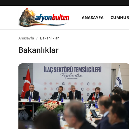
ANASAYFA
CUMHUR
Anasayfa
Anasayfa
Bakanlıklar
Bakanlıklar
Cumhurbaşkanlığı
Genel Merkez
Büyükşehir ve İller
Valilikler
Gallery
Bakanlıklar