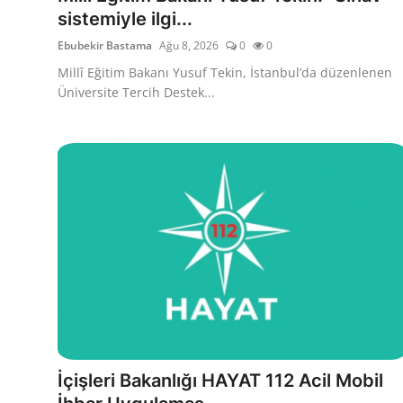
sistemiyle ilgi...
Ebubekir Bastama
Ağu 8, 2026
0
0
Millî Eğitim Bakanı Yusuf Tekin, İstanbul’da düzenlenen
Üniversite Tercih Destek...
İçişleri Bakanlığı HAYAT 112 Acil Mobil