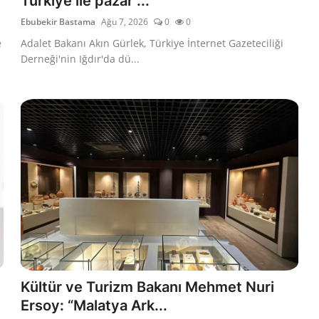
Türkiye ile pazar ...
Ebubekir Bastama
Ağu 7, 2026
0
0
e
Adalet Bakanı Akın Gürlek, Türkiye İnternet Gazeteciliği
Derneği'nin Iğdır'da dü...
Kültür ve Turizm Bakanı Mehmet Nuri
Ersoy: “Malatya Ark...