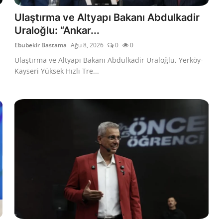
Ulaştırma ve Altyapı Bakanı Abdulkadir
Uraloğlu: “Ankar...
Ebubekir Bastama
Ağu 8, 2026
0
0
Ulaştırma ve Altyapı Bakanı Abdulkadir Uraloğlu, Yerköy-
Kayseri Yüksek Hızlı Tre...