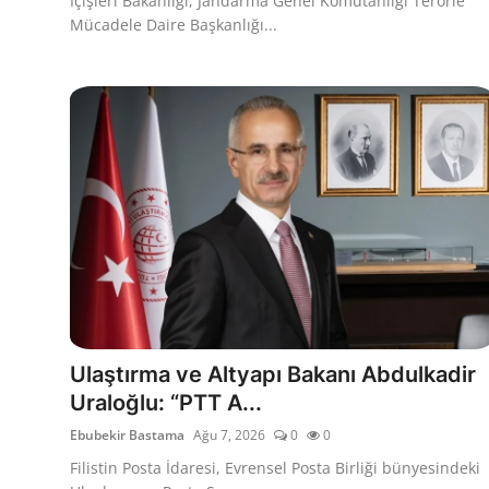
İçişleri Bakanlığı, Jandarma Genel Komutanlığı Terörle
Mücadele Daire Başkanlığı...
Ulaştırma ve Altyapı Bakanı Abdulkadir
Uraloğlu: “PTT A...
Ebubekir Bastama
Ağu 7, 2026
0
0
Filistin Posta İdaresi, Evrensel Posta Birliği bünyesindeki