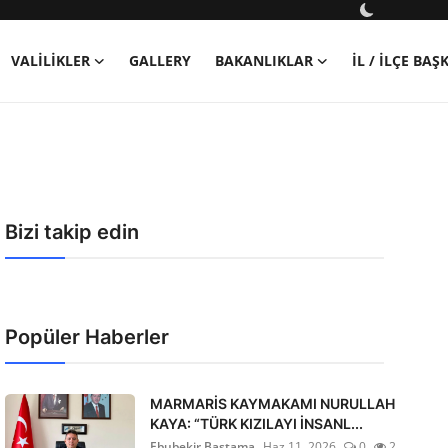
VALILIKLER
GALLERY
BAKANLIKLAR
İL / İLÇE BA
Bizi takip edin
Popüler Haberler
MARMARİS KAYMAKAMI NURULLAH
KAYA: “TÜRK KIZILAYI İNSANL...
Ebubekir Bastama
Haz 11, 2026
0
2