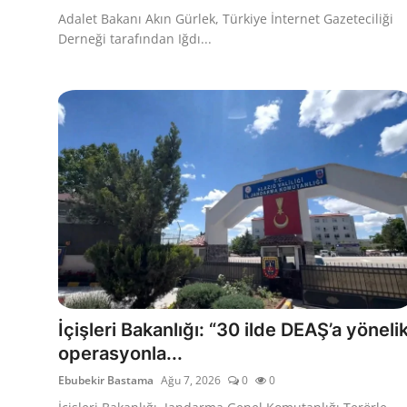
Adalet Bakanı Akın Gürlek, Türkiye İnternet Gazeteciliği
Derneği tarafından Iğdı...
İçişleri Bakanlığı: “30 ilde DEAŞ’a yöneli
operasyonla...
Ebubekir Bastama
Ağu 7, 2026
0
0