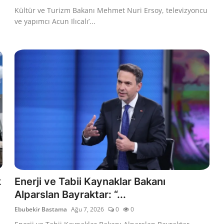
Kültür ve Turizm Bakanı Mehmet Nuri Ersoy, televizyoncu
ve yapımcı Acun Ilıcalı’...
k
Enerji ve Tabii Kaynaklar Bakanı
Alparslan Bayraktar: “...
Ebubekir Bastama
Ağu 7, 2026
0
0