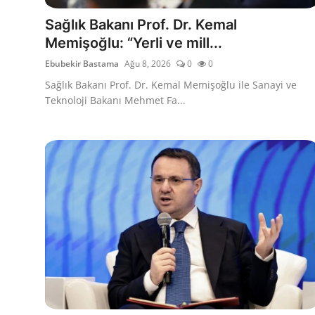
İl / İlçe Başkanlıkları
Sağlık Bakanı Prof. Dr. Kemal
Memişoğlu: “Yerli ve mill...
İlçeler
Ebubekir Bastama
Ağu 8, 2026
0
0
Sağlık Bakanı Prof. Dr. Kemal Memişoğlu ile Sanayi ve
Kaymakamlıklar
Teknoloji Bakanı Mehmet Fa...
TBMM
Siyasi Partiler
Yerel Yönetimler
Mülki İdare
Toplum ve Yaşam
Sivil Toplum Kuruluşları