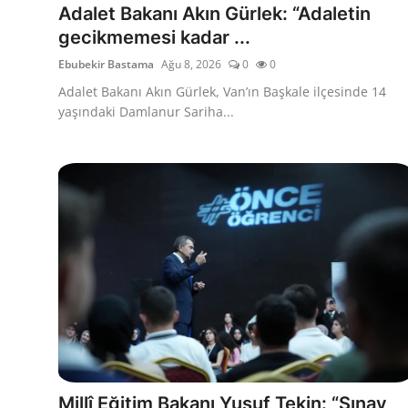
Adalet Bakanı Akın Gürlek: “Adaletin
Kamu Kurumları ve Üst Kurullar
gecikmemesi kadar ...
Ebubekir Bastama
Ağu 8, 2026
0
0
Adalet Bakanı Akın Gürlek, Van’ın Başkale ilçesinde 14
yaşındaki Damlanur Sariha...
Millî Eğitim Bakanı Yusuf Tekin: “Sınav