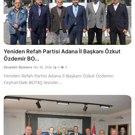
Yeniden Refah Partisi Adana İl Başkanı Özkut
Özdemir BO...
Ebubekir Bastama
Nis 30, 2026
0
3
Yeniden Refah Partisi Adana İl Başkanı Özkut Özdemir,
Ceyhan’daki BOTAŞ tesisler...