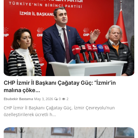
CHP İzmir İl Başkanı Çağatay Güç: “İzmir’in
malına çöke...
Ebubekir Bastama
May 3, 2026
0
2
CHP İzmir İl Başkanı Çağatay Güç, İzmir Çevreyolu’nun
özelleştirilerek ücretli h...