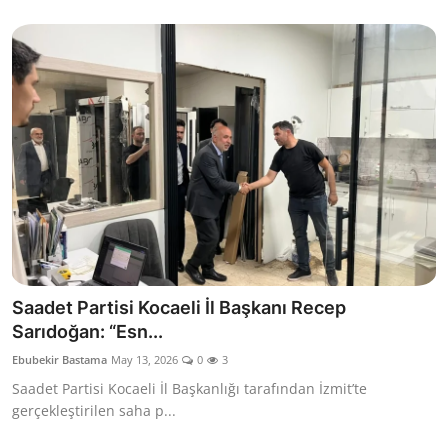
Saadet Partisi Kocaeli İl Başkanı Recep
Sarıdoğan: “Esn...
Ebubekir Bastama
May 13, 2026
0
3
Saadet Partisi Kocaeli İl Başkanlığı tarafından İzmit’te
gerçekleştirilen saha p...