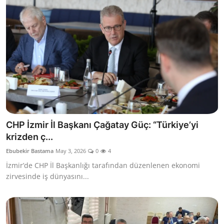
CHP İzmir İl Başkanı Çağatay Güç: “Türkiye’yi
krizden ç...
Ebubekir Bastama
May 3, 2026
0
4
İzmir’de CHP İl Başkanlığı tarafından düzenlenen ekonomi
zirvesinde iş dünyasını...