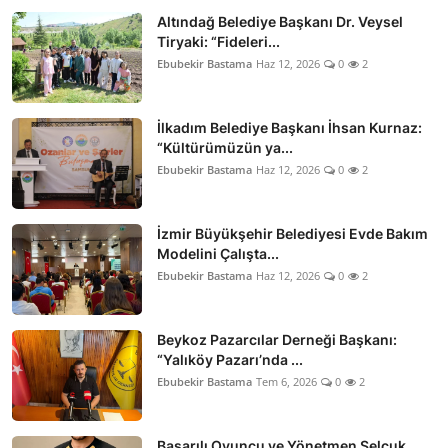
Altındağ Belediye Başkanı Dr. Veysel
Tiryaki: “Fideleri...
Ebubekir Bastama
Haz 12, 2026
0
2
İlkadım Belediye Başkanı İhsan Kurnaz:
“Kültürümüzün ya...
Ebubekir Bastama
Haz 12, 2026
0
2
İzmir Büyükşehir Belediyesi Evde Bakım
Modelini Çalışta...
Ebubekir Bastama
Haz 12, 2026
0
2
Beykoz Pazarcılar Derneği Başkanı:
“Yalıköy Pazarı’nda ...
Ebubekir Bastama
Tem 6, 2026
0
2
Başarılı Oyuncu ve Yönetmen Selçuk