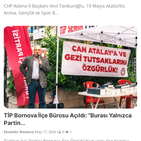
CHP Adana İl Başkanı Anıl Tanburoğlu, 19 Mayıs Atatürk’ü
Anma, Gençlik ve Spor B...
TİP Bornova İlçe Bürosu Açıldı: “Burası Yalnızca
Partin...
Ebubekir Bastama
May 17, 2026
0
1
Türkiye İşçi Partisi Bornova İlçe Örgütü’nün yeni ilçe bürosu