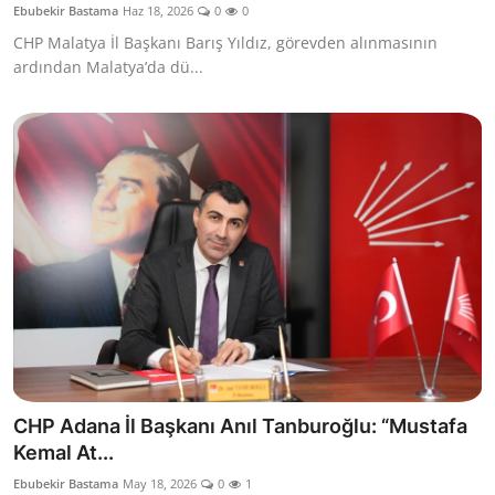
Ebubekir Bastama
Haz 18, 2026
0
0
Kamu Kurumları ve Üst Kurullar
CHP Malatya İl Başkanı Barış Yıldız, görevden alınmasının
ardından Malatya’da dü...
CHP Adana İl Başkanı Anıl Tanburoğlu: “Mustafa
Kemal At...
Ebubekir Bastama
May 18, 2026
0
1