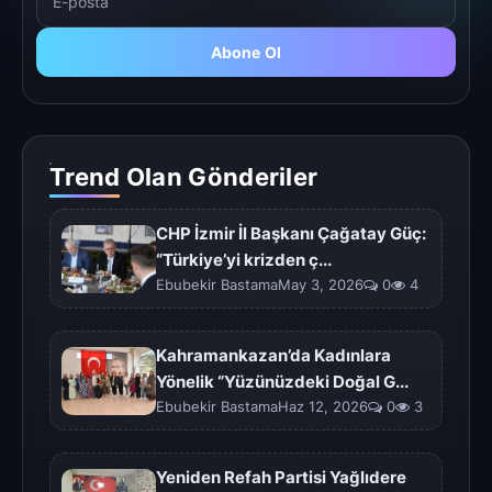
Abone Ol
Trend Olan Gönderiler
CHP İzmir İl Başkanı Çağatay Güç:
“Türkiye’yi krizden ç...
Ebubekir BastamaMay 3, 2026
0
4
Kahramankazan’da Kadınlara
Yönelik “Yüzünüzdeki Doğal G...
Ebubekir BastamaHaz 12, 2026
0
3
Yeniden Refah Partisi Yağlıdere