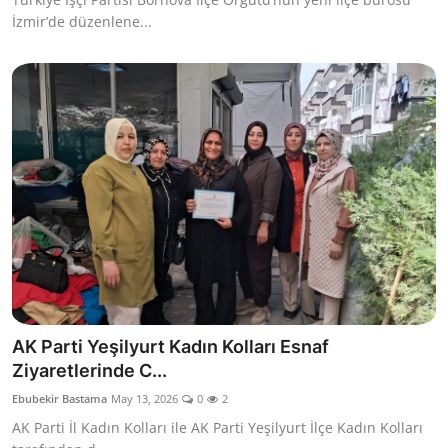
İzmir’de düzenlene...
AK Parti Yeşilyurt Kadın Kolları Esnaf
Ziyaretlerinde C...
Ebubekir Bastama
May 13, 2026
0
2
AK Parti İl Kadın Kolları ile AK Parti Yeşilyurt İlçe Kadın Kolları