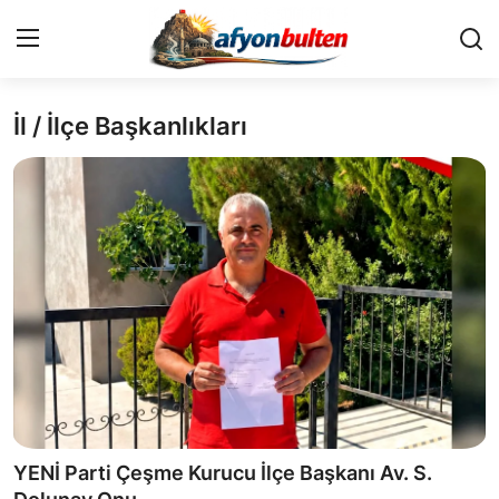
İl / İlçe Başkanlıkları
Anasayfa
Cumhurbaşkanlığı
Genel Merkez
Büyükşehir ve İller
Valilikler
Gallery
Bakanlıklar
YENİ Parti Çeşme Kurucu İlçe Başkanı Av. S.