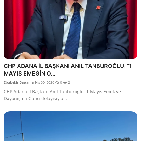
CHP ADANA İL BAŞKANI ANIL TANBUROĞLU: “1
MAYIS EMEĞİN O...
Ebubekir Bastama
Nis 30, 2026
0
2
CHP Adana İl Başkanı Anıl Tanburoğlu, 1 Mayıs Emek ve
Dayanışma Günü dolayısıyla...