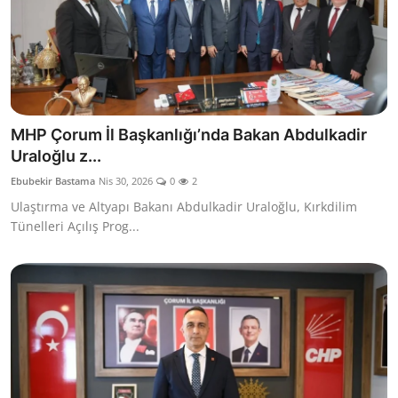
MHP Çorum İl Başkanlığı’nda Bakan Abdulkadir
Uraloğlu z...
Ebubekir Bastama
Nis 30, 2026
0
2
Ulaştırma ve Altyapı Bakanı Abdulkadir Uraloğlu, Kırkdilim
Tünelleri Açılış Prog...