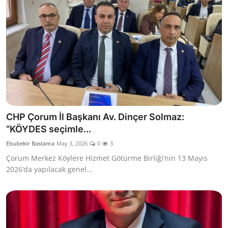
CHP Çorum İl Başkanı Av. Dinçer Solmaz:
“KÖYDES seçimle...
Ebubekir Bastama
May 3, 2026
0
3
Çorum Merkez Köylere Hizmet Götürme Birliği’nin 13 Mayıs
2026’da yapılacak genel...