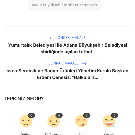
aydın büyükşehir mobil et satış aracı
ÖNCEKI MAKALE
Yumurtalık Belediyesi ile Adana Büyükşehir Belediyesi
işbirliğinde açılan futbol...
SONRAKI MAKALE
İsvea Seramik ve Banyo Ürünleri Yönetim Kurulu Başkanı
Erdem Çenesiz: “Halka arz...
TEPKINIZ NEDIR?
0
0
0
0
Beğen
Beğenmiy
Aşk
Komik