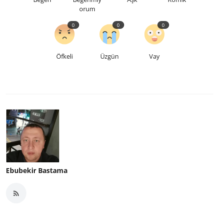
orum
0
0
0
Öfkeli
Üzgün
Vay
Ebubekir Bastama