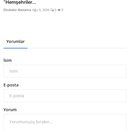
“Hemşehriler...
Ebubekir Bastama
Ağu 9, 2026
0
0
Yorumlar
İsim
E-posta
Yorum