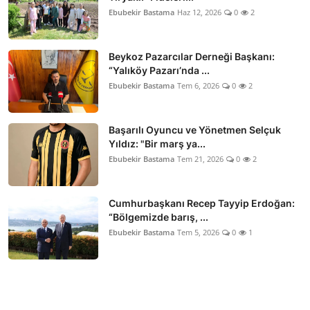
Ebubekir Bastama
Haz 12, 2026
0
2
Beykoz Pazarcılar Derneği Başkanı:
“Yalıköy Pazarı’nda ...
Ebubekir Bastama
Tem 6, 2026
0
2
Başarılı Oyuncu ve Yönetmen Selçuk
Yıldız: "Bir marş ya...
Ebubekir Bastama
Tem 21, 2026
0
2
Cumhurbaşkanı Recep Tayyip Erdoğan:
“Bölgemizde barış, ...
Ebubekir Bastama
Tem 5, 2026
0
1