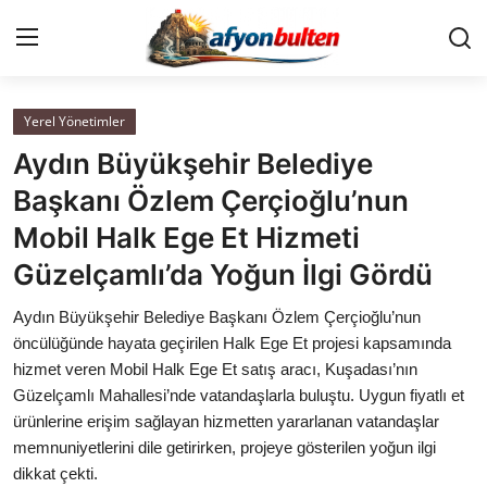
Yerel Yönetimler
Anasayfa
Aydın Büyükşehir Belediye
Cumhurbaşkanlığı
Başkanı Özlem Çerçioğlu’nun
Mobil Halk Ege Et Hizmeti
Genel Merkez
Güzelçamlı’da Yoğun İlgi Gördü
Büyükşehir ve İller
Aydın Büyükşehir Belediye Başkanı Özlem Çerçioğlu’nun
öncülüğünde hayata geçirilen Halk Ege Et projesi kapsamında
Valilikler
hizmet veren Mobil Halk Ege Et satış aracı, Kuşadası’nın
Güzelçamlı Mahallesi’nde vatandaşlarla buluştu. Uygun fiyatlı et
Gallery
ürünlerine erişim sağlayan hizmetten yararlanan vatandaşlar
memnuniyetlerini dile getirirken, projeye gösterilen yoğun ilgi
Bakanlıklar
dikkat çekti.