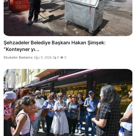
Şehzadeler Belediye Başkanı Hakan Şimşek:
“Konteyner yı...
Ebubekir Bastama
Ağu 9, 2026
0
0