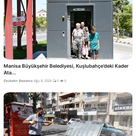
Manisa Büyükşehir Belediyesi, Kuşlubahçe’deki Kader
Ata...
Ebubekir Bastama
Ağu 8, 2026
0
0