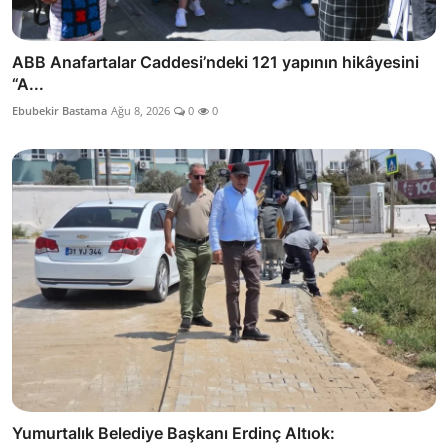
ABB Anafartalar Caddesi’ndeki 121 yapının hikâyesini
“A...
Ebubekir Bastama
Ağu 8, 2026
0
0
Yumurtalık Belediye Başkanı Erdinç Altıok: