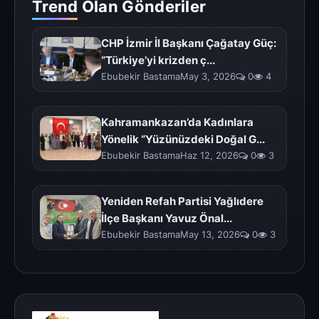
Trend Olan Gönderiler
CHP İzmir İl Başkanı Çağatay Güç:
“Türkiye’yi krizden ç...
Ebubekir BastamaMay 3, 2026
0
4
Kahramankazan’da Kadınlara
Yönelik “Yüzünüzdeki Doğal G...
Ebubekir BastamaHaz 12, 2026
0
3
Yeniden Refah Partisi Yağlıdere
İlçe Başkanı Yavuz Önal...
Ebubekir BastamaMay 13, 2026
0
3