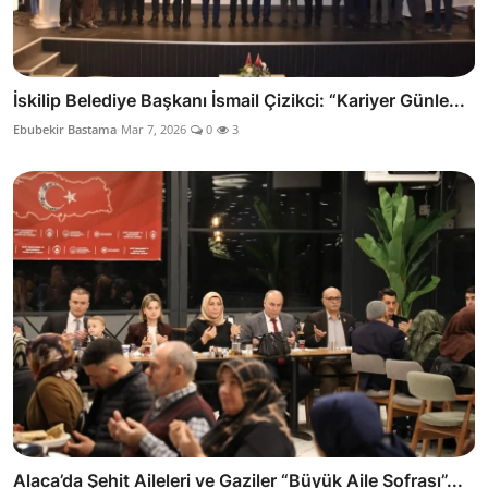
İskilip Belediye Başkanı İsmail Çizikci: “Kariyer Günle...
Ebubekir Bastama
Mar 7, 2026
0
3
Alaca’da Şehit Aileleri ve Gaziler “Büyük Aile Sofrası”...