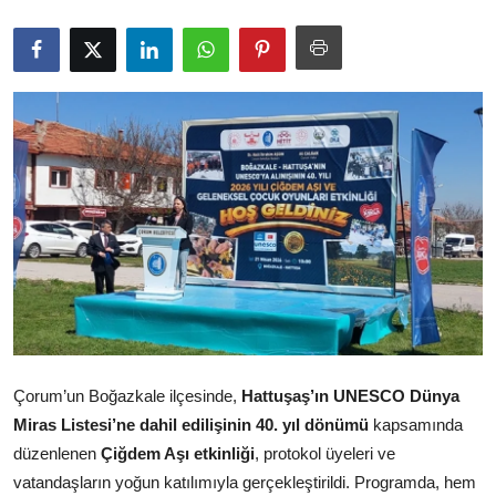
İl / İlçe Başkanlıkları
İlçeler
Kaymakamlıklar
TBMM
Siyasi Partiler
Yerel Yönetimler
Mülki İdare
Çorum’un Boğazkale ilçesinde,
Hattuşaş’ın UNESCO Dünya
Toplum ve Yaşam
Miras Listesi’ne dahil edilişinin 40. yıl dönümü
kapsamında
düzenlenen
Çiğdem Aşı etkinliği
, protokol üyeleri ve
Sivil Toplum Kuruluşları
vatandaşların yoğun katılımıyla gerçekleştirildi. Programda, hem