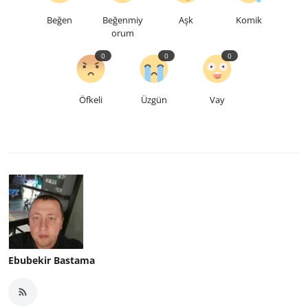
Beğen
Beğenmiy
Aşk
Komik
orum
0
0
0
Öfkeli
Üzgün
Vay
Ebubekir Bastama