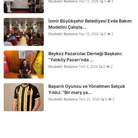
Ebubekir Bastama
Haz 12, 2026
0
2
İzmir Büyükşehir Belediyesi Evde Bakım
Modelini Çalışta...
Ebubekir Bastama
Haz 12, 2026
0
2
Beykoz Pazarcılar Derneği Başkanı:
“Yalıköy Pazarı’nda ...
Ebubekir Bastama
Tem 6, 2026
0
2
Başarılı Oyuncu ve Yönetmen Selçuk
Yıldız: "Bir marş ya...
Ebubekir Bastama
Tem 21, 2026
0
2