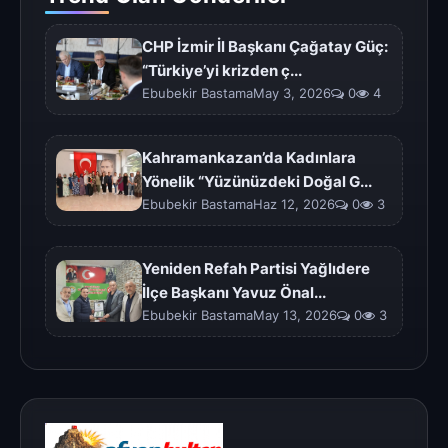
CHP İzmir İl Başkanı Çağatay Güç:
“Türkiye’yi krizden ç...
Ebubekir BastamaMay 3, 2026
0
4
Kahramankazan’da Kadınlara
Yönelik “Yüzünüzdeki Doğal G...
Ebubekir BastamaHaz 12, 2026
0
3
Yeniden Refah Partisi Yağlıdere
İlçe Başkanı Yavuz Önal...
Ebubekir BastamaMay 13, 2026
0
3