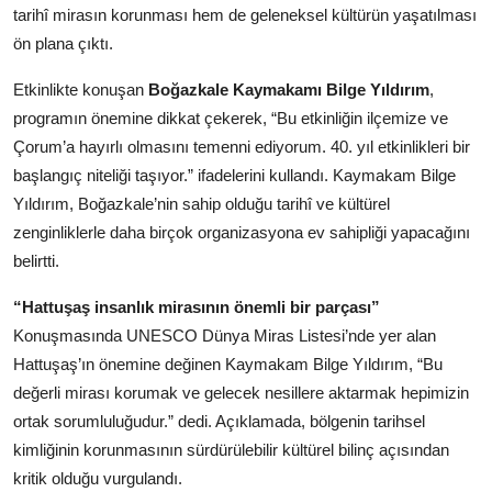
tarihî mirasın korunması hem de geleneksel kültürün yaşatılması
Kamu Kurumları ve Üst Kurullar
ön plana çıktı.
Etkinlikte konuşan
Boğazkale Kaymakamı Bilge Yıldırım
,
programın önemine dikkat çekerek, “Bu etkinliğin ilçemize ve
Çorum’a hayırlı olmasını temenni ediyorum. 40. yıl etkinlikleri bir
başlangıç niteliği taşıyor.” ifadelerini kullandı. Kaymakam Bilge
Yıldırım, Boğazkale’nin sahip olduğu tarihî ve kültürel
zenginliklerle daha birçok organizasyona ev sahipliği yapacağını
belirtti.
“Hattuşaş insanlık mirasının önemli bir parçası”
Konuşmasında UNESCO Dünya Miras Listesi’nde yer alan
Hattuşaş’ın önemine değinen Kaymakam Bilge Yıldırım, “Bu
değerli mirası korumak ve gelecek nesillere aktarmak hepimizin
ortak sorumluluğudur.” dedi. Açıklamada, bölgenin tarihsel
kimliğinin korunmasının sürdürülebilir kültürel bilinç açısından
kritik olduğu vurgulandı.