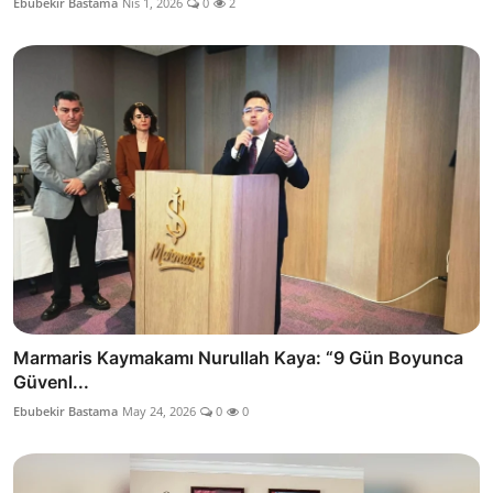
Ebubekir Bastama
Nis 1, 2026
0
2
Marmaris Kaymakamı Nurullah Kaya: “9 Gün Boyunca
Güvenl...
Ebubekir Bastama
May 24, 2026
0
0