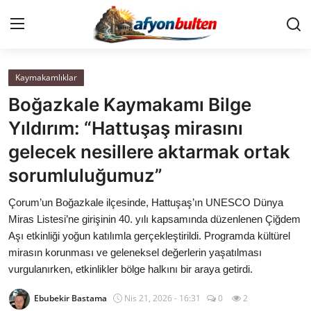
Kaymakamlıklar
Anasayfa
Boğazkale Kaymakamı Bilge
Cumhurbaşkanlığı
Yıldırım: “Hattuşaş mirasını
gelecek nesillere aktarmak ortak
Genel Merkez
sorumluluğumuz”
Büyükşehir ve İller
Çorum’un Boğazkale ilçesinde, Hattuşaş’ın UNESCO Dünya
Miras Listesi’ne girişinin 40. yılı kapsamında düzenlenen Çiğdem
Valilikler
Aşı etkinliği yoğun katılımla gerçekleştirildi. Programda kültürel
mirasın korunması ve geleneksel değerlerin yaşatılması
Gallery
vurgulanırken, etkinlikler bölge halkını bir araya getirdi.
Bakanlıklar
Ebubekir Bastama
Nis 21, 2026 - 16:31
0
2