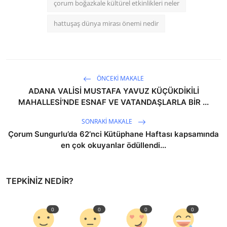
çorum boğazkale kültürel etkinlikleri neler
hattuşaş dünya mirası önemi nedir
ÖNCEKI MAKALE
ADANA VALİSİ MUSTAFA YAVUZ KÜÇÜKDİKİLİ
MAHALLESİ’NDE ESNAF VE VATANDAŞLARLA BİR ...
SONRAKI MAKALE
Çorum Sungurlu’da 62’nci Kütüphane Haftası kapsamında
en çok okuyanlar ödüllendi...
TEPKINIZ NEDIR?
0
0
0
0