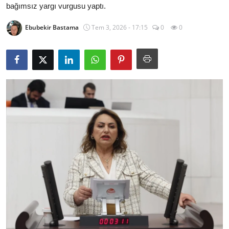
bağımsız yargı vurgusu yaptı.
İl / İlçe Başkanlıkları
Ebubekir Bastama
Tem 3, 2026 - 17:15
0
0
İlçeler
Kaymakamlıklar
TBMM
Siyasi Partiler
Yerel Yönetimler
Mülki İdare
Toplum ve Yaşam
Sivil Toplum Kuruluşları