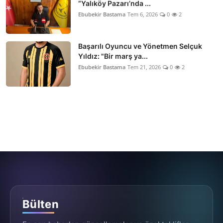
“Yalıköy Pazarı’nda ...
Ebubekir Bastama
Tem 6, 2026
0
2
Başarılı Oyuncu ve Yönetmen Selçuk
Yıldız: "Bir marş ya...
Ebubekir Bastama
Tem 21, 2026
0
2
Bülten