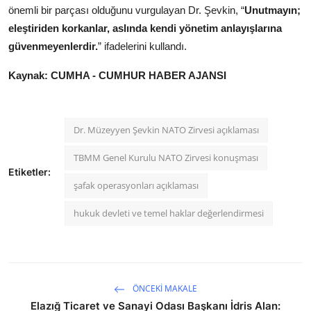
önemli bir parçası olduğunu vurgulayan Dr. Şevkin, “
Unutmayın;
eleştiriden korkanlar, aslında kendi yönetim anlayışlarına
güvenmeyenlerdir.
” ifadelerini kullandı.
Kaynak: CUMHA - CUMHUR HABER AJANSI
Dr. Müzeyyen Şevkin NATO Zirvesi açıklaması
TBMM Genel Kurulu NATO Zirvesi konuşması
Etiketler:
şafak operasyonları açıklaması
hukuk devleti ve temel haklar değerlendirmesi
ÖNCEKI MAKALE
Elazığ Ticaret ve Sanayi Odası Başkanı İdris Alan: