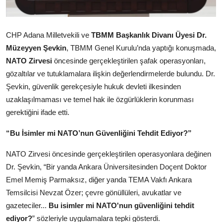
Kamu Kurumları ve Üst Kurullar
CHP Adana Milletvekili ve
TBMM Başkanlık Divanı Üyesi Dr.
Müzeyyen Şevkin
, TBMM Genel Kurulu’nda yaptığı konuşmada,
NATO Zirvesi
öncesinde gerçekleştirilen şafak operasyonları,
gözaltılar ve tutuklamalara ilişkin değerlendirmelerde bulundu. Dr.
Şevkin, güvenlik gerekçesiyle hukuk devleti ilkesinden
uzaklaşılmaması ve temel hak ile özgürlüklerin korunması
gerektiğini ifade etti.
“Bu İsimler mi NATO’nun Güvenliğini Tehdit Ediyor?”
NATO Zirvesi öncesinde gerçekleştirilen operasyonlara değinen
Dr. Şevkin, “Bir yanda Ankara Üniversitesinden Doçent Doktor
Emel Memiş Parmaksız, diğer yanda TEMA Vakfı Ankara
Temsilcisi Nevzat Özer; çevre gönüllüleri, avukatlar ve
gazeteciler...
Bu isimler mi NATO'nun güvenliğini tehdit
ediyor?
” sözleriyle uygulamalara tepki gösterdi.