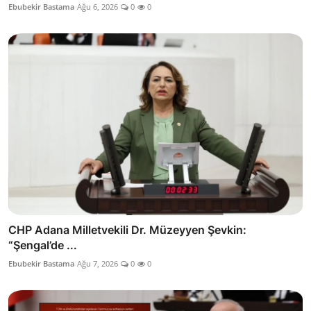
Ebubekir Bastama
Ağu 6, 2026
0
0
CHP Adana Milletvekili Dr. Müzeyyen Şevkin:
“Şengal’de ...
Ebubekir Bastama
Ağu 7, 2026
0
0