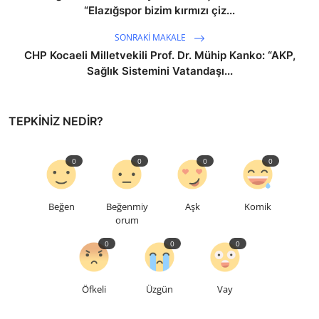
“Elazığspor bizim kırmızı çiz...
SONRAKI MAKALE
CHP Kocaeli Milletvekili Prof. Dr. Mühip Kanko: “AKP,
Sağlık Sistemini Vatandaşı...
TEPKINIZ NEDIR?
0
0
0
0
Beğen
Beğenmiy
Aşk
Komik
orum
0
0
0
Öfkeli
Üzgün
Vay