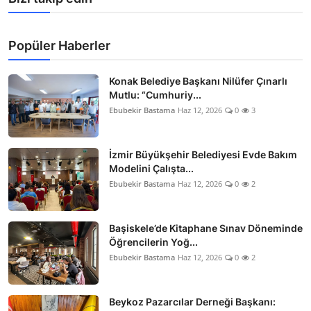
Popüler Haberler
Konak Belediye Başkanı Nilüfer Çınarlı
Mutlu: “Cumhuriy...
Ebubekir Bastama
Haz 12, 2026
0
3
İzmir Büyükşehir Belediyesi Evde Bakım
Modelini Çalışta...
Ebubekir Bastama
Haz 12, 2026
0
2
Başiskele’de Kitaphane Sınav Döneminde
Öğrencilerin Yoğ...
Ebubekir Bastama
Haz 12, 2026
0
2
Beykoz Pazarcılar Derneği Başkanı: