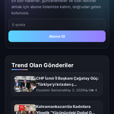
En son haberler, güncellemeler ve özel teklifler
almak için abone listemize katılın, doğrudan gelen
kutunuza.
Abone Ol
Trend Olan Gönderiler
CHP İzmir İl Başkanı Çağatay Güç:
“Türkiye’yi krizden ç...
Ebubekir BastamaMay 3, 2026
0
4
Kahramankazan’da Kadınlara
Yönelik “Yüzünüzdeki Doğal G...