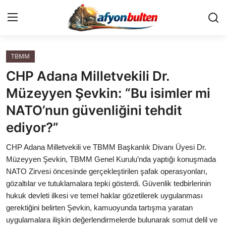
TBMM
Anasayfa
CHP Adana Milletvekili Dr.
Cumhurbaşkanlığı
Müzeyyen Şevkin: “Bu isimler mi
NATO’nun güvenliğini tehdit
Genel Merkez
ediyor?”
Büyükşehir ve İller
CHP Adana Milletvekili ve TBMM Başkanlık Divanı Üyesi Dr.
Müzeyyen Şevkin, TBMM Genel Kurulu’nda yaptığı konuşmada
Valilikler
NATO Zirvesi öncesinde gerçekleştirilen şafak operasyonları,
gözaltılar ve tutuklamalara tepki gösterdi. Güvenlik tedbirlerinin
Gallery
hukuk devleti ilkesi ve temel haklar gözetilerek uygulanması
gerektiğini belirten Şevkin, kamuoyunda tartışma yaratan
Bakanlıklar
uygulamalara ilişkin değerlendirmelerde bulunarak somut delil ve