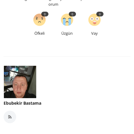
orum
0
0
0
Öfkeli
Üzgün
Vay
Ebubekir Bastama