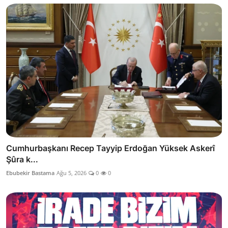
Cumhurbaşkanı Recep Tayyip Erdoğan Yüksek Askerî
Şûra k...
Ebubekir Bastama
Ağu 5, 2026
0
0