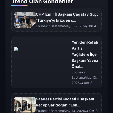
Trend Olan Gönderiler
CHP İzmir İl Başkanı Çağatay Güç:
“Türkiye’yi krizden ç...
Ebubekir BastamaMay 3, 2026
0
4
Yeniden Refah
Partisi
Yağlıdere İlçe
Başkanı Yavuz
Önal...
Ebubekir
BastamaMay 13,
2026
0
3
Saadet Partisi Kocaeli İl Başkanı
Recep Sarıdoğan: “Esn...
Ebubekir BastamaMay 13, 2026
0
3