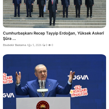
Cumhurbaşkanı Recep Tayyip Erdoğan, Yüksek Askerî
Şûra ...
Ebubekir Bastama
Ağu 5, 2026
0
0