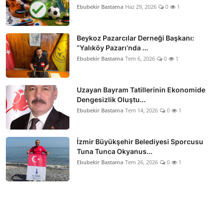
Ebubekir Bastama
Haz 29, 2026
0
1
Beykoz Pazarcılar Derneği Başkanı:
“Yalıköy Pazarı’nda ...
Ebubekir Bastama
Tem 6, 2026
0
1
Uzayan Bayram Tatillerinin Ekonomide
Dengesizlik Oluştu...
Ebubekir Bastama
Tem 14, 2026
0
1
İzmir Büyükşehir Belediyesi Sporcusu
Tuna Tunca Okyanus...
Ebubekir Bastama
Tem 26, 2026
0
1