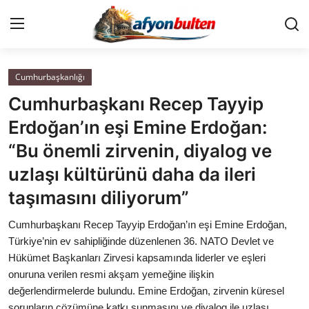
Cumhurbaşkanlığı
Anasayfa
Cumhurbaşkanı Recep Tayyip
Cumhurbaşkanlığı
Erdoğan’ın eşi Emine Erdoğan:
“Bu önemli zirvenin, diyalog ve
Genel Merkez
uzlaşı kültürünü daha da ileri
Büyükşehir ve İller
taşımasını diliyorum”
Valilikler
Cumhurbaşkanı Recep Tayyip Erdoğan’ın eşi Emine Erdoğan,
Türkiye’nin ev sahipliğinde düzenlenen 36. NATO Devlet ve
Gallery
Hükümet Başkanları Zirvesi kapsamında liderler ve eşleri
onuruna verilen resmi akşam yemeğine ilişkin
değerlendirmelerde bulundu. Emine Erdoğan, zirvenin küresel
Bakanlıklar
sorunların çözümüne katkı sunmasını ve diyalog ile uzlaşı