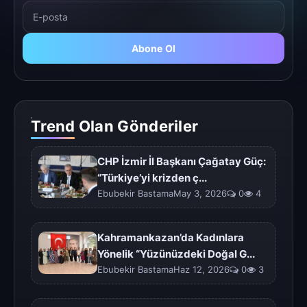
Abone Ol
Trend Olan Gönderiler
CHP İzmir İl Başkanı Çağatay Güç:
“Türkiye’yi krizden ç...
Ebubekir BastamaMay 3, 2026
0
4
Kahramankazan’da Kadınlara
Yönelik “Yüzünüzdeki Doğal G...
Ebubekir BastamaHaz 12, 2026
0
3