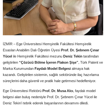
Kamu Kurumları ve Üst Kurullar
İZMİR – Ege Üniversitesi Hemşirelik Fakültesi Hemşirelik
Esasları Anabilim Dalı Öğretim Üyesi
Prof. Dr. Şebnem Çınar
Yücel
ile Hemşirelik Fakültesi mezunu
Deniz Tekin
tarafından
geliştirilen
“Çözücü Bölme İçeren Flakon Şişe”
, Türk Patent ve
Marka Kurumundan
Faydalı Model Belgesi
almaya hak
kazandı. Geliştirilen sistemin, sağlık sektöründe ilaç hazırlama
süreçlerini daha güvenli ve pratik hale getirmesi hedefleniyor.
Ege Üniversitesi Rektörü
Prof. Dr. Musa Alcı
, faydalı model
belgesi alan buluş nedeniyle Prof. Dr. Şebnem Çınar Yücel ile
Deniz Tekin'i tebrik ederek başarılarının devamını diledi.