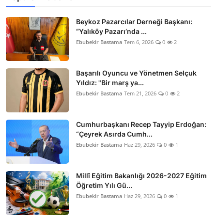
Beykoz Pazarcılar Derneği Başkanı:
“Yalıköy Pazarı’nda ...
Ebubekir Bastama
Tem 6, 2026
0
2
Başarılı Oyuncu ve Yönetmen Selçuk
Yıldız: "Bir marş ya...
Ebubekir Bastama
Tem 21, 2026
0
2
Cumhurbaşkanı Recep Tayyip Erdoğan:
“Çeyrek Asırda Cumh...
Ebubekir Bastama
Haz 29, 2026
0
1
Millî Eğitim Bakanlığı 2026-2027 Eğitim
Öğretim Yılı Gü...
Ebubekir Bastama
Haz 29, 2026
0
1