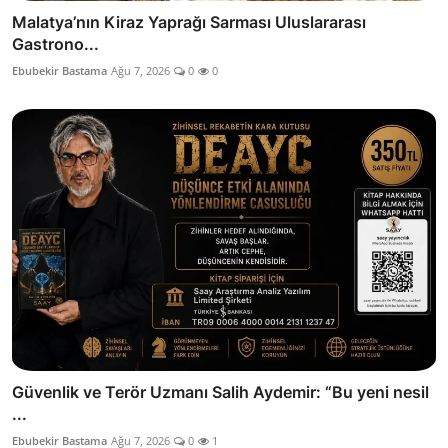
Malatya’nın Kiraz Yaprağı Sarması Uluslararası
Gastrono...
Ebubekir Bastama
Ağu 7, 2026
0
0
Güvenlik ve Terör Uzmanı Salih Aydemir: “Bu yeni nesil
...
Ebubekir Bastama
Ağu 7, 2026
0
1