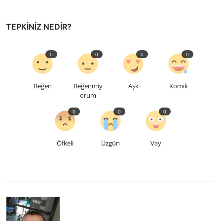
TEPKINIZ NEDIR?
0
0
0
0
Beğen
Beğenmiy
Aşk
Komik
orum
0
0
0
Öfkeli
Üzgün
Vay