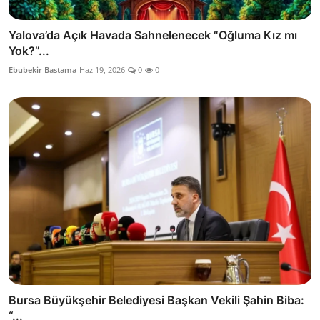
Yalova’da Açık Havada Sahnelenecek “Oğluma Kız mı
Yok?”...
Ebubekir Bastama
Haz 19, 2026
0
0
Bursa Büyükşehir Belediyesi Başkan Vekili Şahin Biba:
“...