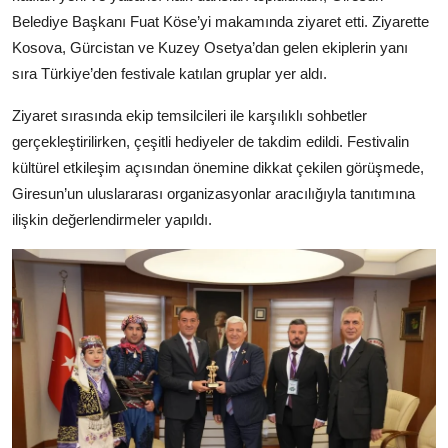
Kamu Kurumları ve Üst Kurullar
Belediye Başkanı Fuat Köse’yi makamında ziyaret etti. Ziyarette
Kosova, Gürcistan ve Kuzey Osetya’dan gelen ekiplerin yanı
sıra Türkiye’den festivale katılan gruplar yer aldı.
Ziyaret sırasında ekip temsilcileri ile karşılıklı sohbetler
gerçekleştirilirken, çeşitli hediyeler de takdim edildi. Festivalin
kültürel etkileşim açısından önemine dikkat çekilen görüşmede,
Giresun’un uluslararası organizasyonlar aracılığıyla tanıtımına
ilişkin değerlendirmeler yapıldı.