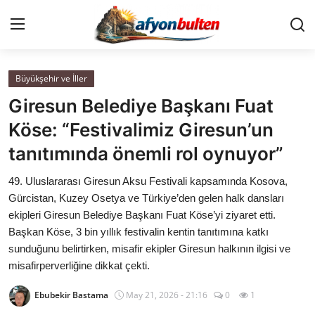
Büyükşehir ve İller
Anasayfa
Giresun Belediye Başkanı Fuat
Cumhurbaşkanlığı
Köse: “Festivalimiz Giresun’un
tanıtımında önemli rol oynuyor”
Genel Merkez
49. Uluslararası Giresun Aksu Festivali kapsamında Kosova,
Büyükşehir ve İller
Gürcistan, Kuzey Osetya ve Türkiye’den gelen halk dansları
ekipleri Giresun Belediye Başkanı Fuat Köse’yi ziyaret etti.
Valilikler
Başkan Köse, 3 bin yıllık festivalin kentin tanıtımına katkı
sunduğunu belirtirken, misafir ekipler Giresun halkının ilgisi ve
Gallery
misafirperverliğine dikkat çekti.
Ebubekir Bastama
May 21, 2026 - 21:16
0
1
Bakanlıklar