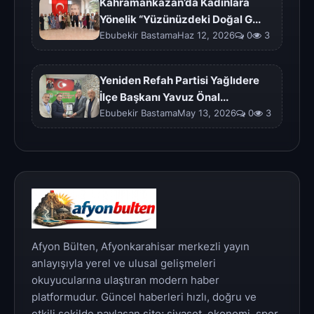
Kahramankazan’da Kadınlara
Yönelik “Yüzünüzdeki Doğal G...
Ebubekir BastamaHaz 12, 2026
0
3
Yeniden Refah Partisi Yağlıdere
İlçe Başkanı Yavuz Önal...
Ebubekir BastamaMay 13, 2026
0
3
Afyon Bülten, Afyonkarahisar merkezli yayın
anlayışıyla yerel ve ulusal gelişmeleri
okuyucularına ulaştıran modern haber
platformudur. Güncel haberleri hızlı, doğru ve
etkili şekilde paylaşan site; siyaset, ekonomi, spor,