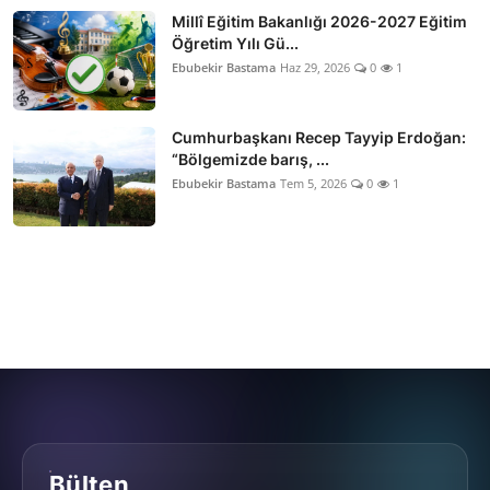
Millî Eğitim Bakanlığı 2026-2027 Eğitim
Öğretim Yılı Gü...
Ebubekir Bastama
Haz 29, 2026
0
1
Cumhurbaşkanı Recep Tayyip Erdoğan:
“Bölgemizde barış, ...
Ebubekir Bastama
Tem 5, 2026
0
1
Bülten