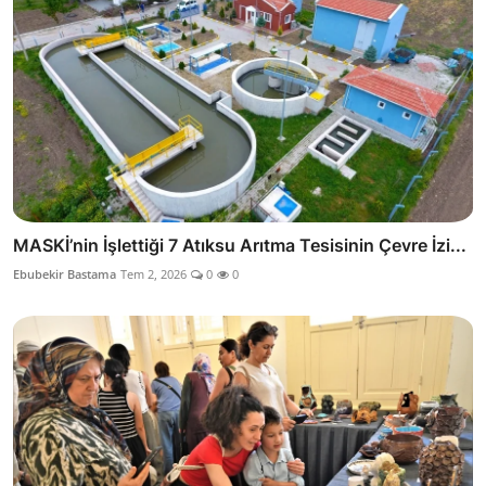
MASKİ’nin İşlettiği 7 Atıksu Arıtma Tesisinin Çevre İzi...
Ebubekir Bastama
Tem 2, 2026
0
0