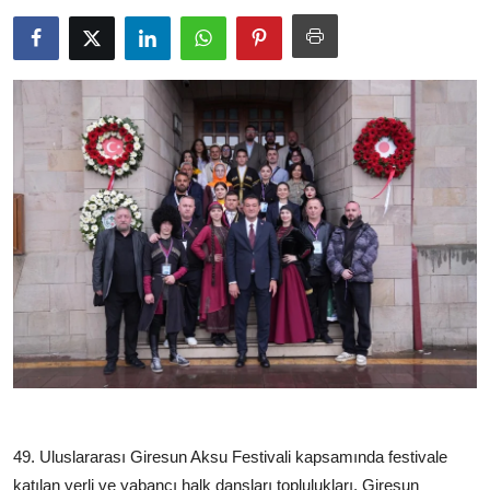
İl / İlçe Başkanlıkları
İlçeler
Kaymakamlıklar
TBMM
Siyasi Partiler
Yerel Yönetimler
Mülki İdare
Toplum ve Yaşam
Sivil Toplum Kuruluşları
49. Uluslararası Giresun Aksu Festivali kapsamında festivale
katılan yerli ve yabancı halk dansları toplulukları, Giresun