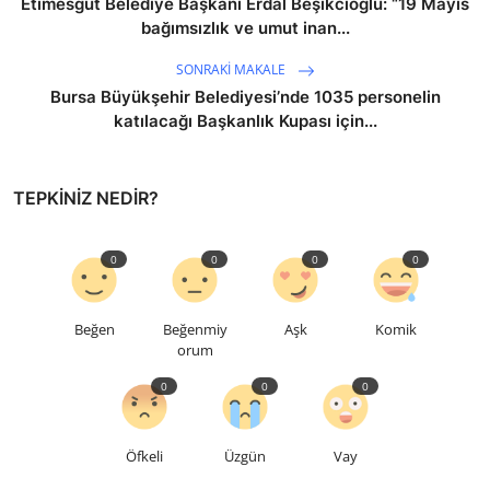
Etimesgut Belediye Başkanı Erdal Beşikcioğlu: “19 Mayıs
bağımsızlık ve umut inan...
SONRAKI MAKALE
Bursa Büyükşehir Belediyesi’nde 1035 personelin
katılacağı Başkanlık Kupası için...
TEPKINIZ NEDIR?
0
0
0
0
Beğen
Beğenmiy
Aşk
Komik
orum
0
0
0
Öfkeli
Üzgün
Vay