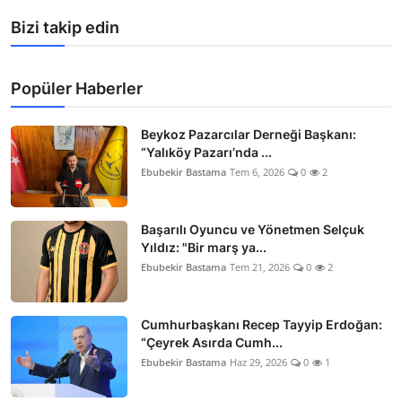
Bizi takip edin
Popüler Haberler
Beykoz Pazarcılar Derneği Başkanı:
“Yalıköy Pazarı’nda ...
Ebubekir Bastama
Tem 6, 2026
0
2
Başarılı Oyuncu ve Yönetmen Selçuk
Yıldız: "Bir marş ya...
Ebubekir Bastama
Tem 21, 2026
0
2
Cumhurbaşkanı Recep Tayyip Erdoğan:
“Çeyrek Asırda Cumh...
Ebubekir Bastama
Haz 29, 2026
0
1