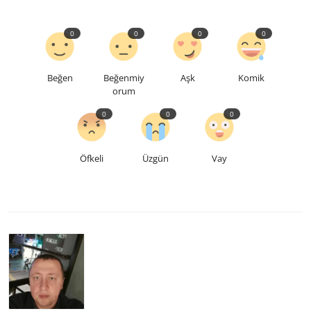
0
0
0
0
Beğen
Beğenmiy
Aşk
Komik
orum
0
0
0
Öfkeli
Üzgün
Vay