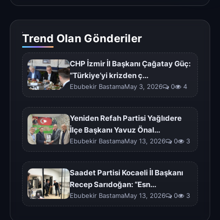
Trend Olan Gönderiler
CHP İzmir İl Başkanı Çağatay Güç:
“Türkiye’yi krizden ç...
Ebubekir BastamaMay 3, 2026
0
4
Yeniden Refah Partisi Yağlıdere
İlçe Başkanı Yavuz Önal...
Ebubekir BastamaMay 13, 2026
0
3
Saadet Partisi Kocaeli İl Başkanı
Recep Sarıdoğan: “Esn...
Ebubekir BastamaMay 13, 2026
0
3