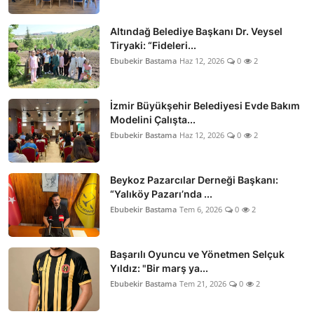
Altındağ Belediye Başkanı Dr. Veysel
Tiryaki: “Fideleri...
Ebubekir Bastama
Haz 12, 2026
0
2
İzmir Büyükşehir Belediyesi Evde Bakım
Modelini Çalışta...
Ebubekir Bastama
Haz 12, 2026
0
2
Beykoz Pazarcılar Derneği Başkanı:
“Yalıköy Pazarı’nda ...
Ebubekir Bastama
Tem 6, 2026
0
2
Başarılı Oyuncu ve Yönetmen Selçuk
Yıldız: "Bir marş ya...
Ebubekir Bastama
Tem 21, 2026
0
2