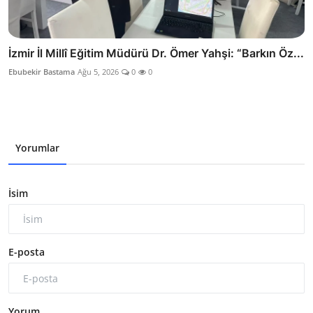
İzmir İl Millî Eğitim Müdürü Dr. Ömer Yahşi: “Barkın Öz...
Ebubekir Bastama
Ağu 5, 2026
0
0
Yorumlar
İsim
E-posta
Yorum