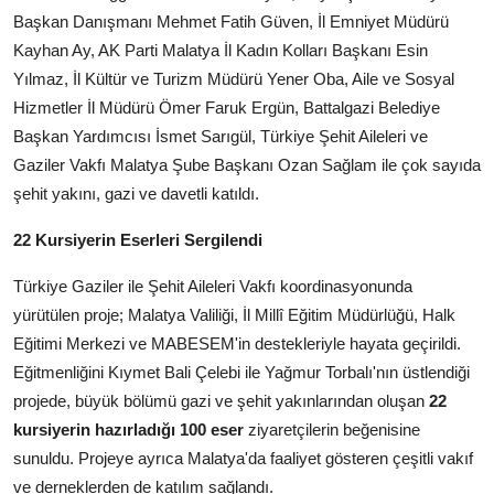
Başkan Danışmanı Mehmet Fatih Güven, İl Emniyet Müdürü
Kayhan Ay, AK Parti Malatya İl Kadın Kolları Başkanı Esin
Yılmaz, İl Kültür ve Turizm Müdürü Yener Oba, Aile ve Sosyal
Hizmetler İl Müdürü Ömer Faruk Ergün, Battalgazi Belediye
Başkan Yardımcısı İsmet Sarıgül, Türkiye Şehit Aileleri ve
Gaziler Vakfı Malatya Şube Başkanı Ozan Sağlam ile çok sayıda
şehit yakını, gazi ve davetli katıldı.
22 Kursiyerin Eserleri Sergilendi
Türkiye Gaziler ile Şehit Aileleri Vakfı koordinasyonunda
yürütülen proje; Malatya Valiliği, İl Millî Eğitim Müdürlüğü, Halk
Eğitimi Merkezi ve MABESEM'in destekleriyle hayata geçirildi.
Eğitmenliğini Kıymet Bali Çelebi ile Yağmur Torbalı'nın üstlendiği
projede, büyük bölümü gazi ve şehit yakınlarından oluşan
22
kursiyerin hazırladığı 100 eser
ziyaretçilerin beğenisine
sunuldu. Projeye ayrıca Malatya'da faaliyet gösteren çeşitli vakıf
ve derneklerden de katılım sağlandı.