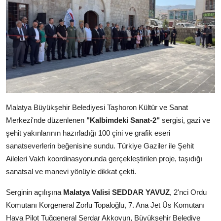
Kamu Kurumları ve Üst Kurullar
Malatya Büyükşehir Belediyesi Taşhoron Kültür ve Sanat
Merkezi'nde düzenlenen
"Kalbimdeki Sanat-2"
sergisi, gazi ve
şehit yakınlarının hazırladığı 100 çini ve grafik eseri
sanatseverlerin beğenisine sundu. Türkiye Gaziler ile Şehit
Aileleri Vakfı koordinasyonunda gerçekleştirilen proje, taşıdığı
sanatsal ve manevi yönüyle dikkat çekti.
Serginin açılışına
Malatya Valisi SEDDAR YAVUZ
, 2'nci Ordu
Komutanı Korgeneral Zorlu Topaloğlu, 7. Ana Jet Üs Komutanı
Hava Pilot Tuğgeneral Serdar Akkoyun, Büyükşehir Belediye