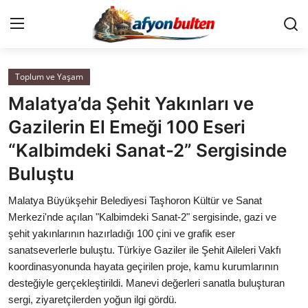
Toplum ve Yaşam
Anasayfa
Malatya’da Şehit Yakınları ve
Cumhurbaşkanlığı
Gazilerin El Emeği 100 Eseri
“Kalbimdeki Sanat-2” Sergisinde
Genel Merkez
Buluştu
Büyükşehir ve İller
Malatya Büyükşehir Belediyesi Taşhoron Kültür ve Sanat
Merkezi'nde açılan "Kalbimdeki Sanat-2" sergisinde, gazi ve
Valilikler
şehit yakınlarının hazırladığı 100 çini ve grafik eser
sanatseverlerle buluştu. Türkiye Gaziler ile Şehit Aileleri Vakfı
Gallery
koordinasyonunda hayata geçirilen proje, kamu kurumlarının
desteğiyle gerçekleştirildi. Manevi değerleri sanatla buluşturan
Bakanlıklar
sergi, ziyaretçilerden yoğun ilgi gördü.