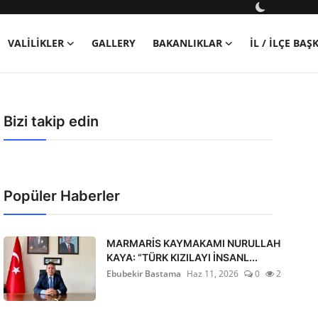
VALILIKLER
GALLERY
BAKANLIKLAR
İL / İLÇE BA
Bizi takip edin
Popüler Haberler
MARMARİS KAYMAKAMI NURULLAH
KAYA: “TÜRK KIZILAYI İNSANL...
Ebubekir Bastama
Haz 11, 2026
0
2