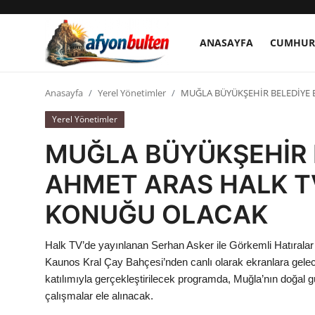
ANASAYFA
CUMHUR
Anasayfa
Anasayfa
Yerel Yönetimler
MUĞLA BÜYÜKŞEHİR BELEDİYE 
Yerel Yönetimler
Cumhurbaşkanlığı
MUĞLA BÜYÜKŞEHİR 
Genel Merkez
AHMET ARAS HALK TV
Büyükşehir ve İller
KONUĞU OLACAK
Valilikler
Halk TV’de yayınlanan Serhan Asker ile Görkemli Hatırala
Gallery
Kaunos Kral Çay Bahçesi’nden canlı olarak ekranlara gel
katılımıyla gerçekleştirilecek programda, Muğla’nın doğal güze
çalışmalar ele alınacak.
Bakanlıklar