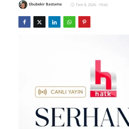
Ebubekir Bastama
Tem 8, 2026 - 19:42
İl / İlçe Başkanlıkları
İlçeler
Kaymakamlıklar
TBMM
Siyasi Partiler
Yerel Yönetimler
Mülki İdare
Toplum ve Yaşam
Sivil Toplum Kuruluşları