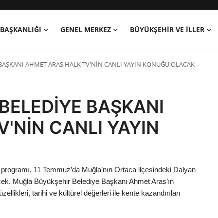
BAŞKANLIĞI
GENEL MERKEZ
BÜYÜKŞEHIR VE İLLER
BAŞKANI AHMET ARAS HALK TV'NİN CANLI YAYIN KONUĞU OLACAK
BELEDİYE BAŞKANI
'NİN CANLI YAYIN
r programı, 11 Temmuz’da Muğla’nın Ortaca ilçesindeki Dalyan
ecek. Muğla Büyükşehir Belediye Başkanı Ahmet Aras’ın
llikleri, tarihi ve kültürel değerleri ile kente kazandırılan