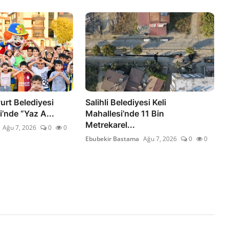
urt Belediyesi
Salihli Belediyesi Keli
i’nde “Yaz A...
Mahallesi’nde 11 Bin
Metrekarel...
Ağu 7, 2026
0
0
Ebubekir Bastama
Ağu 7, 2026
0
0