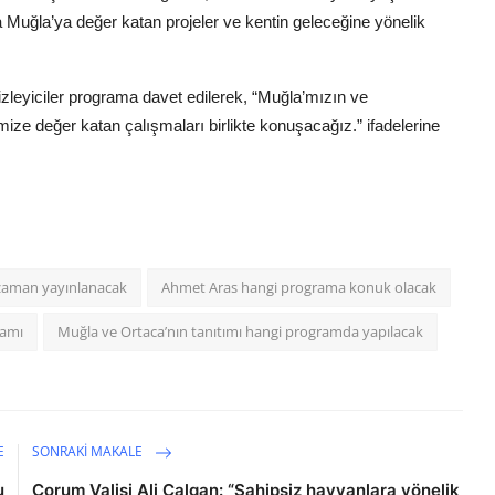
ca Muğla’ya değer katan projeler ve kentin geleceğine yönelik
zleyiciler programa davet edilerek, “Muğla’mızın ve
timize değer katan çalışmaları birlikte konuşacağız.” ifadelerine
 zaman yayınlanacak
Ahmet Aras hangi programa konuk olacak
ramı
Muğla ve Ortaca’nın tanıtımı hangi programda yapılacak
E
SONRAKI MAKALE
u
Çorum Valisi Ali Çalgan: “Sahipsiz hayvanlara yönelik