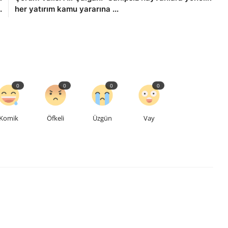
.
her yatırım kamu yararına ...
0
0
0
0
Komik
Öfkeli
Üzgün
Vay