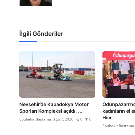
İlgili Gönderiler
Nevşehir’de Kapadokya Motor
Odunpazarı’nd
Sporları Kompleksi açıldı, ...
kadınların el 
Hicr...
Ebubekir Bastama
Ağu 7, 2026
0
0
Ebubekir Bastama