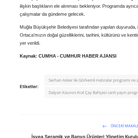
ilişkin başlıkların ele alınması bekleniyor. Programda ayrı
çalışmalar da gündeme gelecek.
Muğla Büyükşehir Belediyesi tarafından yapılan duyuruda, i
Ortaca’mızın doğal güzelliklerini, tarihini, kültürünü ve ken
yer verildi.
Kaynak: CUMHA - CUMHUR HABER AJANSI
Serhan Asker ile Görkemli Hatıralar programı ne
Etiketler:
Dalyan Kaunos Kral Çay Bahçesi canlı yayın prog
ÖNCEKI MAKAL
İsvea Seramik ve Banyo Ürünleri Yönetim Kurul