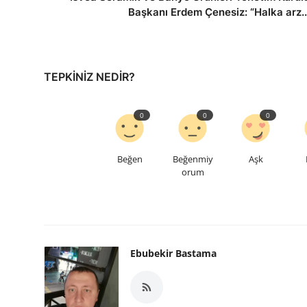
Başkanı Erdem Çenesiz: “Halka arz..
TEPKINIZ NEDIR?
0
0
0
Beğen
Beğenmiy
Aşk
orum
Ebubekir Bastama