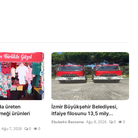
a üreten
İzmir Büyükşehir Belediyesi,
emeği ürünleri
itfaiye filosunu 13,5 mily...
Ebubekir Bastama
Ağu 8, 2026
0
0
Ağu 7, 2026
0
0