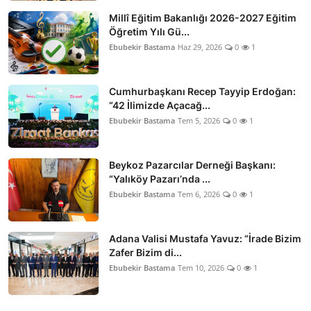
Millî Eğitim Bakanlığı 2026-2027 Eğitim
Öğretim Yılı Gü...
Ebubekir Bastama
Haz 29, 2026
0
1
Cumhurbaşkanı Recep Tayyip Erdoğan:
“42 İlimizde Açacağ...
Ebubekir Bastama
Tem 5, 2026
0
1
Beykoz Pazarcılar Derneği Başkanı:
“Yalıköy Pazarı’nda ...
Ebubekir Bastama
Tem 6, 2026
0
1
Adana Valisi Mustafa Yavuz: “İrade Bizim
Zafer Bizim di...
Ebubekir Bastama
Tem 10, 2026
0
1