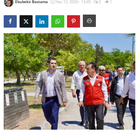
Ebubekir Bastama
Haz 12, 2026 - 12:45
0
1
İl / İlçe Başkanlıkları
İlçeler
Kaymakamlıklar
TBMM
Siyasi Partiler
Yerel Yönetimler
Mülki İdare
Toplum ve Yaşam
Sivil Toplum Kuruluşları