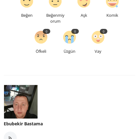
Beğen
Beğenmiy
Aşk
Komik
orum
0
0
0
Öfkeli
Üzgün
Vay
Ebubekir Bastama