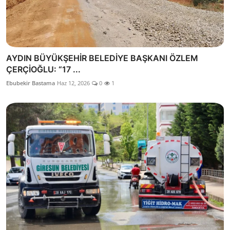
AYDIN BÜYÜKŞEHİR BELEDİYE BAŞKANI ÖZLEM
ÇERÇİOĞLU: “17 ...
Ebubekir Bastama
Haz 12, 2026
0
1