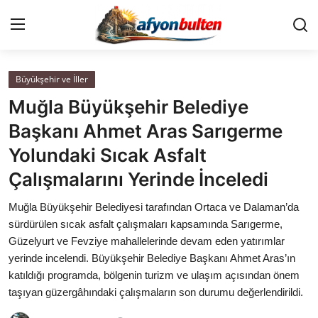
Büyükşehir ve İller
Anasayfa
Muğla Büyükşehir Belediye
Cumhurbaşkanlığı
Başkanı Ahmet Aras Sarıgerme
Yolundaki Sıcak Asfalt
Genel Merkez
Çalışmalarını Yerinde İnceledi
Büyükşehir ve İller
Muğla Büyükşehir Belediyesi tarafından Ortaca ve Dalaman’da
sürdürülen sıcak asfalt çalışmaları kapsamında Sarıgerme,
Valilikler
Güzelyurt ve Fevziye mahallelerinde devam eden yatırımlar
yerinde incelendi. Büyükşehir Belediye Başkanı Ahmet Aras’ın
Gallery
katıldığı programda, bölgenin turizm ve ulaşım açısından önem
taşıyan güzergâhındaki çalışmaların son durumu değerlendirildi.
Bakanlıklar