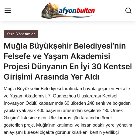
Yerel Yönetimler
Anasayfa
Muğla Büyükşehir Belediyesi’nin
Cumhurbaşkanlığı
Felsefe ve Yaşam Akademisi
Projesi Dünyanın En İyi 30 Kentsel
Genel Merkez
Girişimi Arasında Yer Aldı
Büyükşehir ve İller
Muğla Büyükşehir Belediyesi tarafından hayata geçirilen Felsefe
ve Yaşam Akademisi, 7. Guangzhou Uluslararası Kentsel
Valilikler
İnovasyon Ödülü kapsamında 60 ülkeden 248 şehir ve bölgeden
yapılan yaklaşık 400 başvuru arasından seçilerek “30 Örnek
Gallery
Girişim” listesine girdi. Uluslararası jüri tarafından örnek
gösterilen proje, Muğla’nın katılımcı ve insan odaklı yerel yönetim
Bakanlıklar
anlayışını küresel ölçekte görünür kılarken, kentin yenilikçi