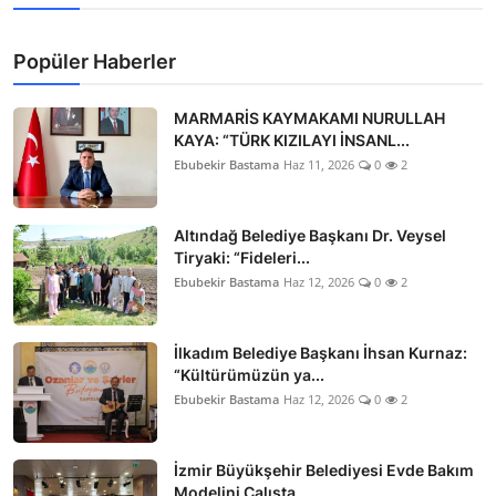
Popüler Haberler
MARMARİS KAYMAKAMI NURULLAH
KAYA: “TÜRK KIZILAYI İNSANL...
Ebubekir Bastama
Haz 11, 2026
0
2
Altındağ Belediye Başkanı Dr. Veysel
Tiryaki: “Fideleri...
Ebubekir Bastama
Haz 12, 2026
0
2
İlkadım Belediye Başkanı İhsan Kurnaz:
“Kültürümüzün ya...
Ebubekir Bastama
Haz 12, 2026
0
2
İzmir Büyükşehir Belediyesi Evde Bakım
Modelini Çalışta...