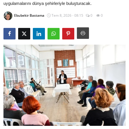
uygulamalarını dünya şehirleriyle buluşturacak.
İl / İlçe Başkanlıkları
Ebubekir Bastama
Tem 8, 2026 - 08:15
0
0
İlçeler
Kaymakamlıklar
TBMM
Siyasi Partiler
Yerel Yönetimler
Mülki İdare
Toplum ve Yaşam
Sivil Toplum Kuruluşları