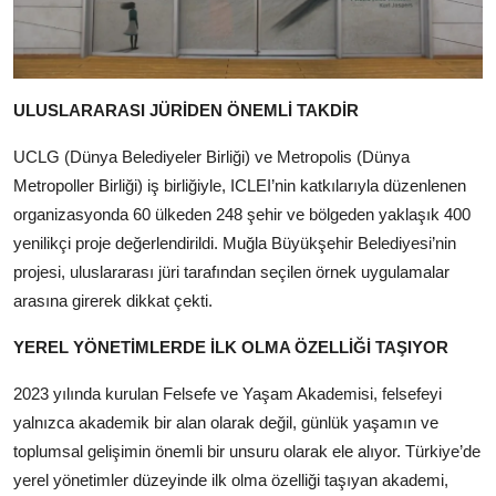
ULUSLARARASI JÜRİDEN ÖNEMLİ TAKDİR
UCLG (Dünya Belediyeler Birliği) ve Metropolis (Dünya
Metropoller Birliği) iş birliğiyle, ICLEI’nin katkılarıyla düzenlenen
organizasyonda 60 ülkeden 248 şehir ve bölgeden yaklaşık 400
yenilikçi proje değerlendirildi. Muğla Büyükşehir Belediyesi’nin
projesi, uluslararası jüri tarafından seçilen örnek uygulamalar
arasına girerek dikkat çekti.
YEREL YÖNETİMLERDE İLK OLMA ÖZELLİĞİ TAŞIYOR
2023 yılında kurulan Felsefe ve Yaşam Akademisi, felsefeyi
yalnızca akademik bir alan olarak değil, günlük yaşamın ve
toplumsal gelişimin önemli bir unsuru olarak ele alıyor. Türkiye’de
yerel yönetimler düzeyinde ilk olma özelliği taşıyan akademi,