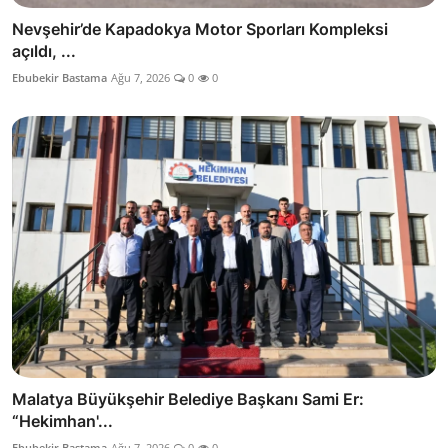
Nevşehir’de Kapadokya Motor Sporları Kompleksi
açıldı, ...
Ebubekir Bastama
Ağu 7, 2026
0
0
Malatya Büyükşehir Belediye Başkanı Sami Er:
“Hekimhan'...
Ebubekir Bastama
Ağu 7, 2026
0
0