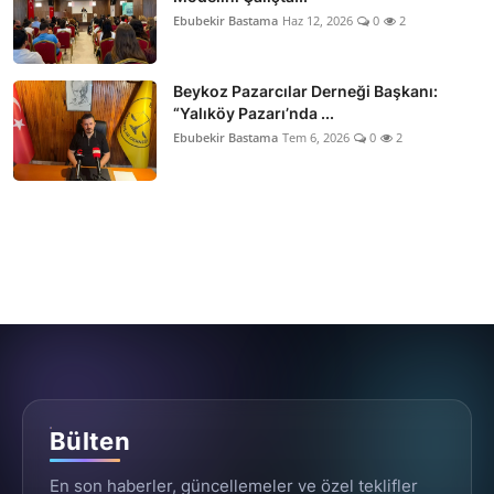
Ebubekir Bastama
Haz 12, 2026
0
2
Beykoz Pazarcılar Derneği Başkanı:
“Yalıköy Pazarı’nda ...
Ebubekir Bastama
Tem 6, 2026
0
2
Bülten
En son haberler, güncellemeler ve özel teklifler