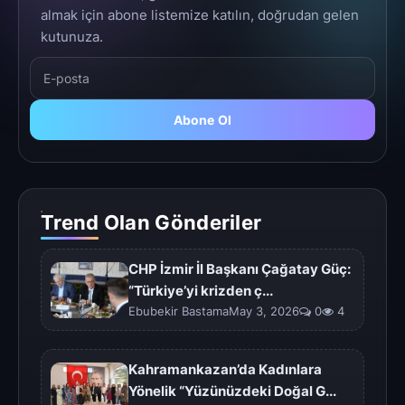
almak için abone listemize katılın, doğrudan gelen
kutunuza.
Abone Ol
Trend Olan Gönderiler
CHP İzmir İl Başkanı Çağatay Güç:
“Türkiye’yi krizden ç...
Ebubekir BastamaMay 3, 2026
0
4
Kahramankazan’da Kadınlara
Yönelik “Yüzünüzdeki Doğal G...