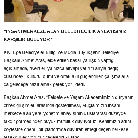
“İNSANI MERKEZE ALAN BELEDİYECİLİK ANLAYIŞIMIZ
KARŞILIK BULUYOR”
Kıyı Ege Belediyeler Birliği ve Muğla Büyükşehir Belediye
Başkanı Ahmet Aras, elde edilen başarıya ilişkin yaptığı
açıklamada, “Kentleri yalnızca altyapı yatırımlarıyla değil;
düşünceyi, kültürü, bilimi ve ortak aklı güçlendiren çalışmalarla
da geleceğe hazırlamak gerekiyor.” dedi.
Başkan Ahmet Aras, “Felsefe ve Yaşam Akademimizin dünyanın
örnek girişimleri arasında gösterilmesi, Muğla’mızın insanı
merkeze alan yerel yönetim anlayışının uluslararası düzeyde
takdir görmesinden büyük mutluluk duyuyoruz. Kentimizin adını
böylesine önemli bir platformda duyuran emeği geçen herkese
teşekkür ediyorum.” ifadelerini kullandı.