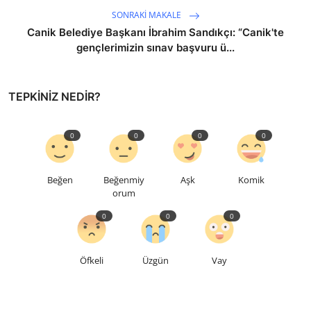
SONRAKI MAKALE
Canik Belediye Başkanı İbrahim Sandıkçı: “Canik'te
gençlerimizin sınav başvuru ü...
TEPKINIZ NEDIR?
0
0
0
0
Beğen
Beğenmiy
Aşk
Komik
orum
0
0
0
Öfkeli
Üzgün
Vay