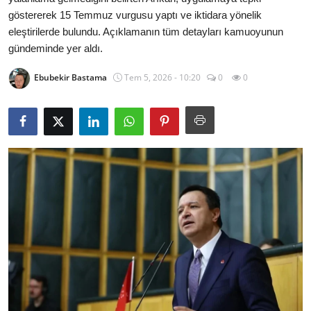
göstererek 15 Temmuz vurgusu yaptı ve iktidara yönelik
İl / İlçe Başkanlıkları
eleştirilerde bulundu. Açıklamanın tüm detayları kamuoyunun
gündeminde yer aldı.
İlçeler
Ebubekir Bastama
Tem 5, 2026 - 10:20
0
0
Kaymakamlıklar
TBMM
Siyasi Partiler
Yerel Yönetimler
Mülki İdare
Toplum ve Yaşam
Sivil Toplum Kuruluşları