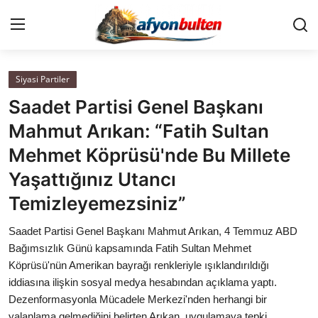
Siyasi Partiler
Anasayfa
Saadet Partisi Genel Başkanı
Cumhurbaşkanlığı
Mahmut Arıkan: “Fatih Sultan
Mehmet Köprüsü'nde Bu Millete
Genel Merkez
Yaşattığınız Utancı
Büyükşehir ve İller
Temizleyemezsiniz”
Valilikler
Saadet Partisi Genel Başkanı Mahmut Arıkan, 4 Temmuz ABD
Bağımsızlık Günü kapsamında Fatih Sultan Mehmet
Gallery
Köprüsü'nün Amerikan bayrağı renkleriyle ışıklandırıldığı
iddiasına ilişkin sosyal medya hesabından açıklama yaptı.
Dezenformasyonla Mücadele Merkezi'nden herhangi bir
Bakanlıklar
yalanlama gelmediğini belirten Arıkan, uygulamaya tepki