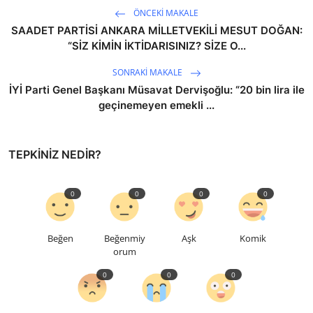
ÖNCEKI MAKALE
SAADET PARTİSİ ANKARA MİLLETVEKİLİ MESUT DOĞAN:
“SİZ KİMİN İKTİDARISINIZ? SİZE O...
SONRAKI MAKALE
İYİ Parti Genel Başkanı Müsavat Dervişoğlu: “20 bin lira ile
geçinemeyen emekli ...
TEPKINIZ NEDIR?
0
0
0
0
Beğen
Beğenmiy
Aşk
Komik
orum
0
0
0