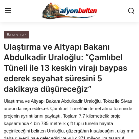
Bakanlıklar
Anasayfa
Ulaştırma ve Altyapı Bakanı
Cumhurbaşkanlığı
Abdulkadir Uraloğlu: “Çamlıbel
Tüneli ile 13 keskin virajı baypas
Genel Merkez
ederek seyahat süresini 5
Büyükşehir ve İller
dakikaya düşüreceğiz”
Valilikler
Ulaştırma ve Altyapı Bakanı Abdulkadir Uraloğlu, Tokat ile Sivas
arasında inşa edilecek Çamlıbel Tüneli’nin temel atma töreninde
Gallery
projenin ayrıntılarını paylaştı. Toplam 7,7 kilometrelik proje
kapsamında 4 bin 735 metrelik çift tüplü tünelin hayata
geçirileceğini belirten Uraloğlu, güzergâhın kısalacağını, ulaşımın
Bakanlıklar
daha güvenli hale geleceğini ve yıllık 371 milyon lira tasarruf