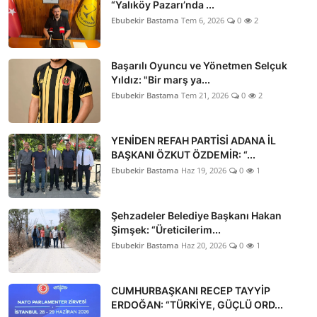
“Yalıköy Pazarı’nda ...
Ebubekir Bastama
Tem 6, 2026
0
2
Başarılı Oyuncu ve Yönetmen Selçuk
Yıldız: "Bir marş ya...
Ebubekir Bastama
Tem 21, 2026
0
2
YENİDEN REFAH PARTİSİ ADANA İL
BAŞKANI ÖZKUT ÖZDEMİR: “...
Ebubekir Bastama
Haz 19, 2026
0
1
Şehzadeler Belediye Başkanı Hakan
Şimşek: “Üreticilerim...
Ebubekir Bastama
Haz 20, 2026
0
1
CUMHURBAŞKANI RECEP TAYYİP
ERDOĞAN: “TÜRKİYE, GÜÇLÜ ORD...