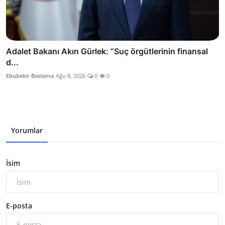
Adalet Bakanı Akın Gürlek: “Suç örgütlerinin finansal
d...
Ebubekir Bastama
Ağu 8, 2026
0
0
Yorumlar
İsim
E-posta