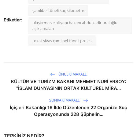
çamlıbel tüneli kaç kilometre
Etiketler:
ulaştırma ve altyapı bakanı abdulkadir uraloğlu
açıklamaları
tokat sivas çamlıbel tüneli projesi
ÖNCEKI MAKALE
KÜLTÜR VE TURİZM BAKANI MEHMET NURİ ERSOY:
“İSLAM DÜNYASININ ORTAK KÜLTÜREL MİRA...
SONRAKI MAKALE
İçişleri Bakanlığı 16 İlde Düzenlenen 22 Organize Suç
Operasyonunda 228 Şüphelin...
TEPKINIZ NEDIR?