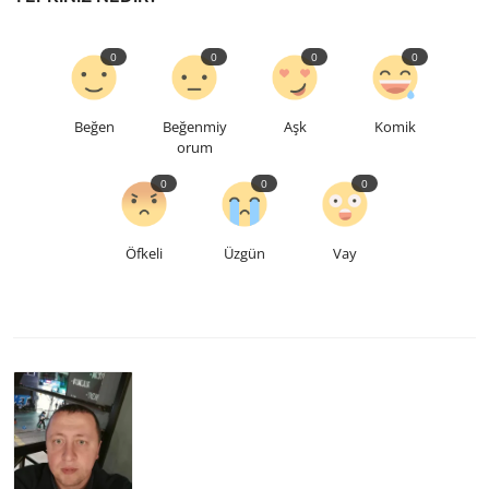
0
0
0
0
Beğen
Beğenmiy
Aşk
Komik
orum
0
0
0
Öfkeli
Üzgün
Vay