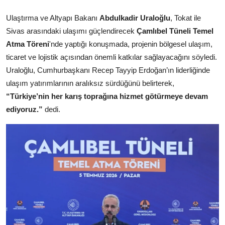
Kamu Kurumları ve Üst Kurullar
Ulaştırma ve Altyapı Bakanı
Abdulkadir Uraloğlu
, Tokat ile
Sivas arasındaki ulaşımı güçlendirecek
Çamlıbel Tüneli Temel
Atma Töreni
'nde yaptığı konuşmada, projenin bölgesel ulaşım,
ticaret ve lojistik açısından önemli katkılar sağlayacağını söyledi.
Uraloğlu, Cumhurbaşkanı Recep Tayyip Erdoğan’ın liderliğinde
ulaşım yatırımlarının aralıksız sürdüğünü belirterek,
“Türkiye’nin her karış toprağına hizmet götürmeye devam
ediyoruz.”
dedi.