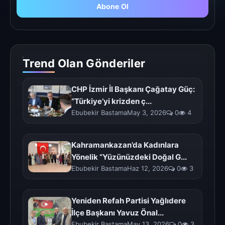
Abone Ol
Trend Olan Gönderiler
CHP İzmir İl Başkanı Çağatay Güç:
“Türkiye’yi krizden ç...
Ebubekir BastamaMay 3, 2026
0
4
Kahramankazan’da Kadınlara
Yönelik “Yüzünüzdeki Doğal G...
Ebubekir BastamaHaz 12, 2026
0
3
Yeniden Refah Partisi Yağlıdere
İlçe Başkanı Yavuz Önal...
Ebubekir BastamaMay 13, 2026
0
3