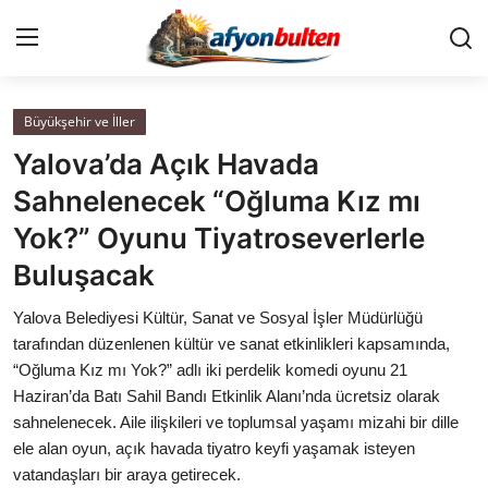
Büyükşehir ve İller
Anasayfa
Yalova’da Açık Havada
Cumhurbaşkanlığı
Sahnelenecek “Oğluma Kız mı
Yok?” Oyunu Tiyatroseverlerle
Genel Merkez
Buluşacak
Büyükşehir ve İller
Yalova Belediyesi Kültür, Sanat ve Sosyal İşler Müdürlüğü
tarafından düzenlenen kültür ve sanat etkinlikleri kapsamında,
Valilikler
“Oğluma Kız mı Yok?” adlı iki perdelik komedi oyunu 21
Haziran’da Batı Sahil Bandı Etkinlik Alanı’nda ücretsiz olarak
Gallery
sahnelenecek. Aile ilişkileri ve toplumsal yaşamı mizahi bir dille
ele alan oyun, açık havada tiyatro keyfi yaşamak isteyen
Bakanlıklar
vatandaşları bir araya getirecek.