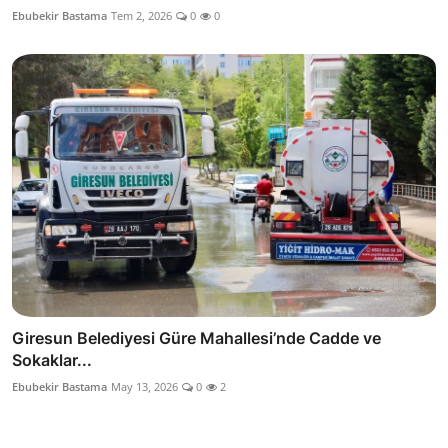
Ebubekir Bastama
Tem 2, 2026
0
0
Giresun Belediyesi Güre Mahallesi’nde Cadde ve
Sokaklar...
Ebubekir Bastama
May 13, 2026
0
2