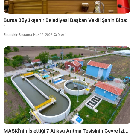
Bursa Büyükşehir Belediyesi Başkan Vekili Şahin Biba:
“...
Ebubekir Bastama
Haz 12, 2026
0
1
MASKİ’nin İşlettiği 7 Atıksu Arıtma Tesisinin Çevre İzi...