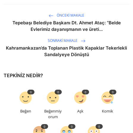
ÖNCEKI MAKALE
Tepebaşı Belediye Başkanı Dt. Ahmet Ataç: “Belde
Evlerimiz dayanışmanın ve üreti...
SONRAKI MAKALE
Kahramankazan’da Toplanan Plastik Kapaklar Tekerlekli
Sandalyeye Dönüştü
TEPKINIZ NEDIR?
0
0
0
0
Beğen
Beğenmiy
Aşk
Komik
orum
0
0
0