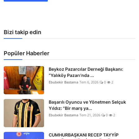
Bizi takip edin
Popüler Haberler
Beykoz Pazarcılar Derneği Başkanı:
“Yalıköy Pazarı’nda ...
Ebubekir Bastama
Tem 6, 2026
0
2
Başarılı Oyuncu ve Yönetmen Selçuk
Yıldız: "Bir marş ya...
Ebubekir Bastama
Tem 21, 2026
0
2
CUMHURBAŞKANI RECEP TAYYİP