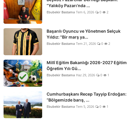
“Yalıköy Pazarı’nda ...
Ebubekir Bastama
Tem 6, 2026
0
2
Başarılı Oyuncu ve Yönetmen Selçuk
Yıldız: "Bir marş ya...
Ebubekir Bastama
Tem 21, 2026
0
2
Millî Eğitim Bakanlığı 2026-2027 Eğitim
Öğretim Yılı Gü...
Ebubekir Bastama
Haz 29, 2026
0
1
Cumhurbaşkanı Recep Tayyip Erdoğan:
“Bölgemizde barış, ...
Ebubekir Bastama
Tem 5, 2026
0
1