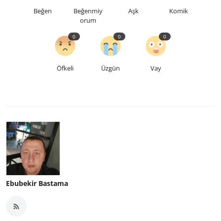
Beğen
Beğenmiy
Aşk
Komik
orum
0
0
0
Öfkeli
Üzgün
Vay
Ebubekir Bastama