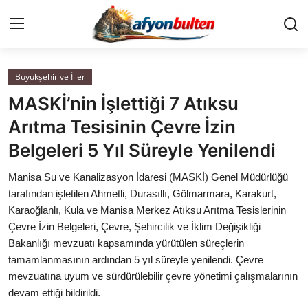
Büyükşehir ve İller
Anasayfa
MASKİ’nin İşlettiği 7 Atıksu
Cumhurbaşkanlığı
Arıtma Tesisinin Çevre İzin
Belgeleri 5 Yıl Süreyle Yenilendi
Genel Merkez
Manisa Su ve Kanalizasyon İdaresi (MASKİ) Genel Müdürlüğü
Büyükşehir ve İller
tarafından işletilen Ahmetli, Durasıllı, Gölmarmara, Karakurt,
Karaoğlanlı, Kula ve Manisa Merkez Atıksu Arıtma Tesislerinin
Valilikler
Çevre İzin Belgeleri, Çevre, Şehircilik ve İklim Değişikliği
Bakanlığı mevzuatı kapsamında yürütülen süreçlerin
Gallery
tamamlanmasının ardından 5 yıl süreyle yenilendi. Çevre
mevzuatına uyum ve sürdürülebilir çevre yönetimi çalışmalarının
Bakanlıklar
devam ettiği bildirildi.