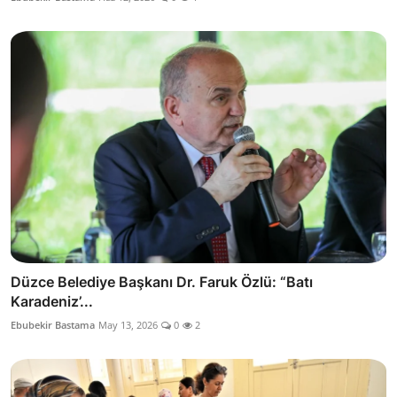
Düzce Belediye Başkanı Dr. Faruk Özlü: “Batı
Karadeniz’...
Ebubekir Bastama
May 13, 2026
0
2