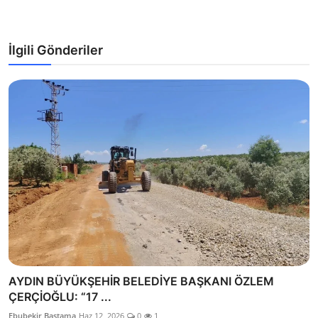
İlgili Gönderiler
AYDIN BÜYÜKŞEHİR BELEDİYE BAŞKANI ÖZLEM
ÇERÇİOĞLU: “17 ...
Ebubekir Bastama
Haz 12, 2026
0
1