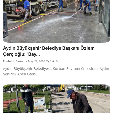
Aydın Büyükşehir Belediye Başkanı Özlem
Çerçioğlu: “Bay...
Ebubekir Bastama
May 22, 2026
0
0
Aydın Büyükşehir Belediyesi, Kurban Bayramı öncesinde Aydın
Şehirler Arası Otobü...