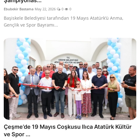
Şampiyonas...
İl / İlçe Başkanlıkları
Ebubekir Bastama
May 22, 2026
0
0
Başiskele Belediyesi tarafından 19 Mayıs Atatürk’ü Anma,
İlçeler
Gençlik ve Spor Bayramı...
Kaymakamlıklar
TBMM
Siyasi Partiler
Yerel Yönetimler
Mülki İdare
Toplum ve Yaşam
Çeşme’de 19 Mayıs Coşkusu Ilıca Atatürk Kültür
Sivil Toplum Kuruluşları
ve Spor ...