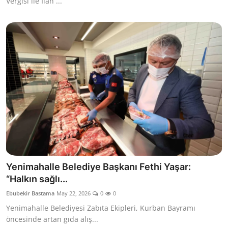
Vergisi ile İlan ...
Yenimahalle Belediye Başkanı Fethi Yaşar:
“Halkın sağlı...
Ebubekir Bastama
May 22, 2026
0
0
Yenimahalle Belediyesi Zabıta Ekipleri, Kurban Bayramı
öncesinde artan gıda alış...