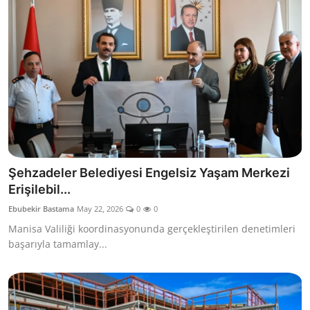
Şehzadeler Belediyesi Engelsiz Yaşam Merkezi
Erişilebil...
Ebubekir Bastama
May 22, 2026
0
0
Manisa Valiliği koordinasyonunda gerçekleştirilen denetimleri
başarıyla tamamlay...