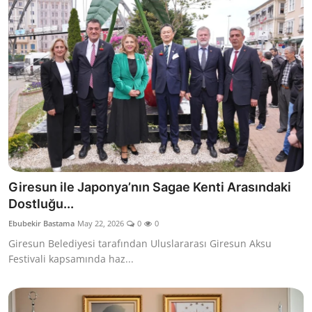
Giresun ile Japonya’nın Sagae Kenti Arasındaki
Dostluğu...
Ebubekir Bastama
May 22, 2026
0
0
Giresun Belediyesi tarafından Uluslararası Giresun Aksu
Festivali kapsamında haz...