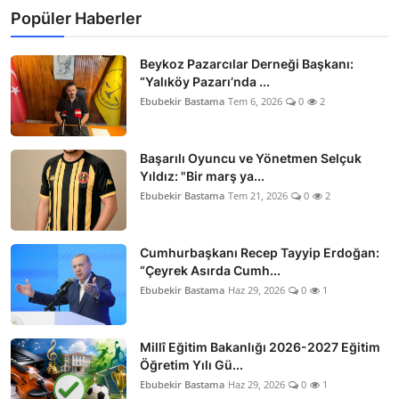
Popüler Haberler
Beykoz Pazarcılar Derneği Başkanı:
“Yalıköy Pazarı’nda ...
Ebubekir Bastama
Tem 6, 2026
0
2
Başarılı Oyuncu ve Yönetmen Selçuk
Yıldız: "Bir marş ya...
Ebubekir Bastama
Tem 21, 2026
0
2
Cumhurbaşkanı Recep Tayyip Erdoğan:
“Çeyrek Asırda Cumh...
Ebubekir Bastama
Haz 29, 2026
0
1
Millî Eğitim Bakanlığı 2026-2027 Eğitim
Öğretim Yılı Gü...
Ebubekir Bastama
Haz 29, 2026
0
1