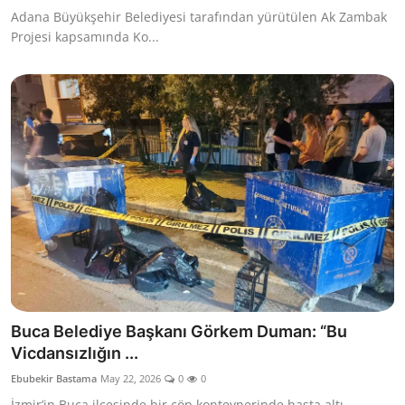
Adana Büyükşehir Belediyesi tarafından yürütülen Ak Zambak
Projesi kapsamında Ko...
Buca Belediye Başkanı Görkem Duman: “Bu
Vicdansızlığın ...
Ebubekir Bastama
May 22, 2026
0
0
İzmir’in Buca ilçesinde bir çöp konteynerinde hasta altı