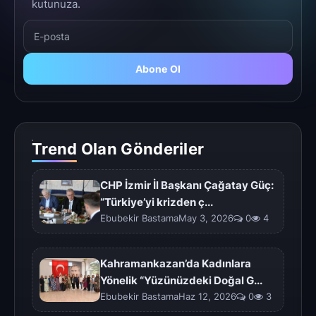
kutunuza.
Abone Ol
Trend Olan Gönderiler
CHP İzmir İl Başkanı Çağatay Güç:
“Türkiye’yi krizden ç...
Ebubekir BastamaMay 3, 2026
0
4
Kahramankazan’da Kadınlara
Yönelik “Yüzünüzdeki Doğal G...
Ebubekir BastamaHaz 12, 2026
0
3