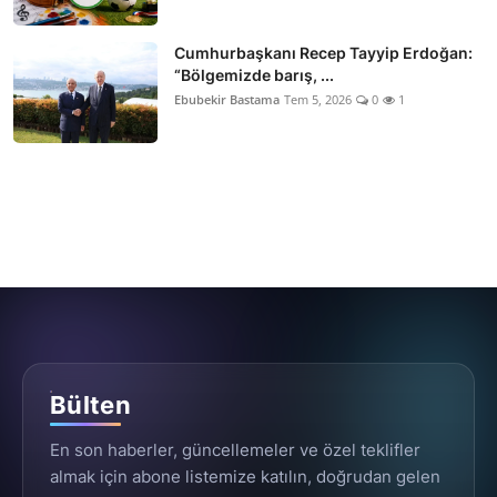
Cumhurbaşkanı Recep Tayyip Erdoğan:
“Bölgemizde barış, ...
Ebubekir Bastama
Tem 5, 2026
0
1
Bülten
En son haberler, güncellemeler ve özel teklifler
almak için abone listemize katılın, doğrudan gelen