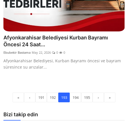
Afyonkarahisar Belediyesi Kurban Bayramı
Öncesi 24 Saat...
Ebubekir Bastama
May 22, 2026
0
0
Afyonkarahisar Belediyesi, Kurban Bayramı öncesi ve bayram
süresince su arızalar...
«
‹
191
192
193
194
195
›
»
Bizi takip edin