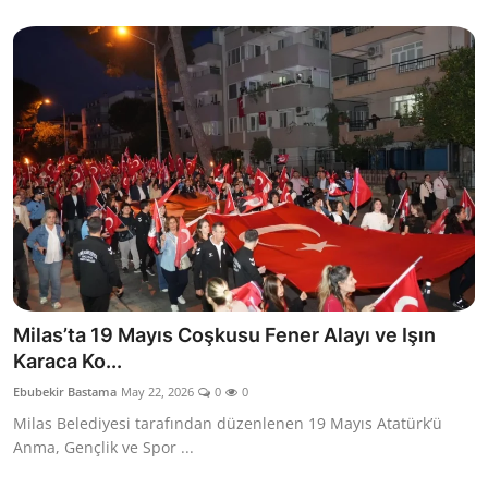
Milas’ta 19 Mayıs Coşkusu Fener Alayı ve Işın
Karaca Ko...
Ebubekir Bastama
May 22, 2026
0
0
Milas Belediyesi tarafından düzenlenen 19 Mayıs Atatürk’ü
Anma, Gençlik ve Spor ...