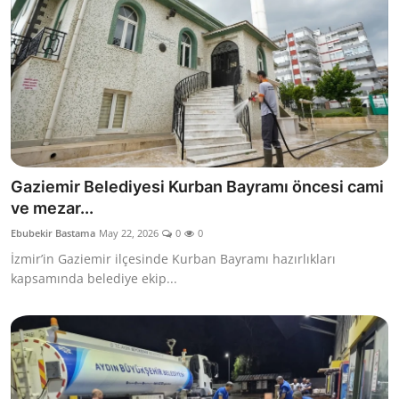
Gaziemir Belediyesi Kurban Bayramı öncesi cami
ve mezar...
Ebubekir Bastama
May 22, 2026
0
0
İzmir’in Gaziemir ilçesinde Kurban Bayramı hazırlıkları
kapsamında belediye ekip...